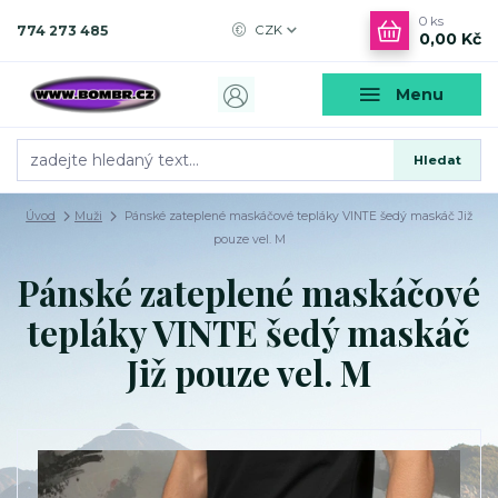
0
ks
774 273 485
CZK
0,00 Kč
Menu
Hledat
Úvod
Muži
Pánské zateplené maskáčové tepláky VINTE šedý maskáč Již
pouze vel. M
Pánské zateplené maskáčové
tepláky VINTE šedý maskáč
Již pouze vel. M