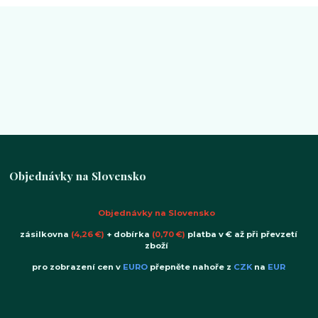
Objednávky na Slovensko
Objednávky na Slovensko
zásilkovna
(4,26 €)
+ dobírka
(0,70 €)
platba v € až při převzetí
zboží
pro zobrazení cen v
EURO
přepněte nahoře z
CZK
na
EUR