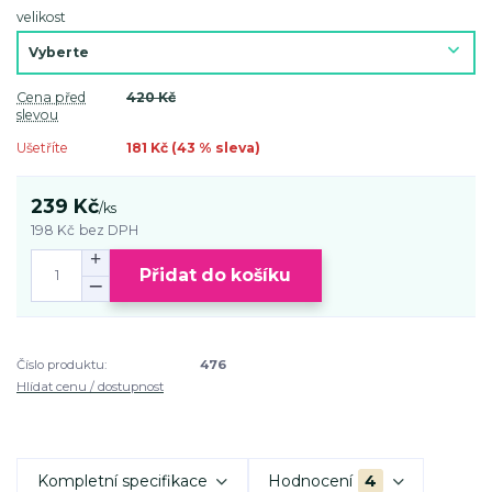
velikost
Cena před
420 Kč
slevou
Ušetříte
181 Kč (
43
% sleva)
239 Kč
/
ks
198 Kč
bez DPH
Přidat do košíku
Číslo produktu:
476
Hlídat cenu / dostupnost
Kompletní specifikace
Hodnocení
4