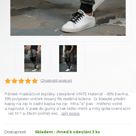
Ohodnotit produkt
Pánské maskáčové tepláky-zateplené VINTE Materiál --65% bavlna,
35% polyester vnitřek česaný flís zesílená kolena 2x klasické přední
kapsy na zip 1x zadní kapsa na zip Míra "a" pas-- měřeno volně
a napnutě. V pase do gumy a tak těžko měřit a míry spíše orientační.
vel. M = a-36cm (volně) 44c...
celý popis
Dostupnost
Skladem - ihned k odeslání 3 ks