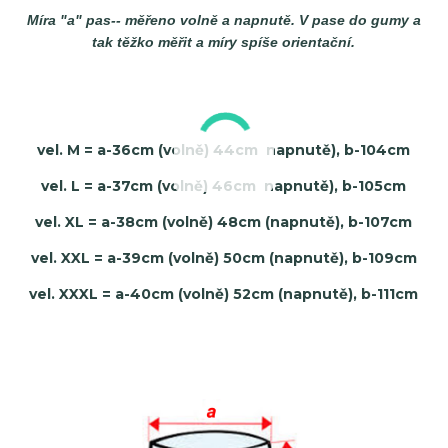
Míra "a" pas-- měřeno volně a napnutě. V pase do gumy a
tak těžko měřit a míry spíše orientační.
vel. M = a-36cm (volně) 44cm napnutě), b-104cm
vel. L = a-37cm (volně) 46cm napnutě), b-105cm
vel. XL = a-38cm (volně) 48cm (napnutě), b-107cm
vel. XXL = a-39cm (volně) 50cm (napnutě), b-109cm
vel. XXXL = a-40cm (volně) 52cm (napnutě), b-111cm