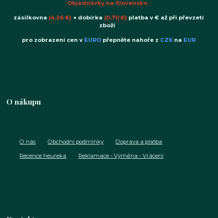
Objednávky na Slovensko
zásilkovna
(4,26 €)
+ dobírka
(0,70 €)
platba v € až při převzetí
zboží
pro zobrazení cen v
EURO
přepněte nahoře z
CZK
na
EUR
O nákupu
O nás
Obchodní podmínky
Doprava a platba
Recence heureka
Reklamace - Výměna - Vrácení