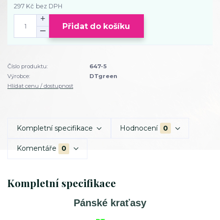
297 Kč
bez DPH
Přidat do košíku
Číslo produktu:
647-5
Výrobce:
DTgreen
Hlídat cenu / dostupnost
Kompletní specifikace
Hodnocení
0
Komentáře
0
Kompletní specifikace
Pánské kraťasy