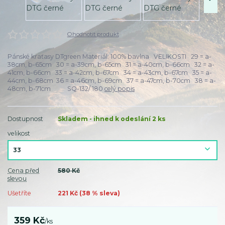
Ohodnotit produkt
Pánské kraťasy DTgreen Materiál: 100% bavlna VELIKOSTI 29 = a-
38cm, b-65cm 30 = a-39cm, b-65cm 31 = a-40cm, b-66cm 32 = a-
41cm, b-66cm 33 = a-42cm, b-67cm 34 = a-43cm, b-67cm 35 = a-
44cm, b-68cm 36 = a-46cm, b-69cm 37 = a-47cm, b-70cm 38 = a-
48cm, b-71cm SQ-132/ 180
celý popis
Dostupnost
Skladem - ihned k odeslání 2 ks
velikost
Cena před
580 Kč
slevou
Ušetříte
221 Kč (
38
% sleva)
359 Kč
/
ks