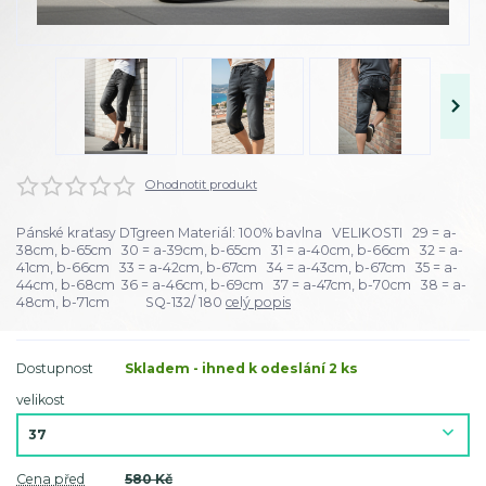
Ohodnotit produkt
Pánské kraťasy DTgreen Materiál: 100% bavlna VELIKOSTI 29 = a-
38cm, b-65cm 30 = a-39cm, b-65cm 31 = a-40cm, b-66cm 32 = a-
41cm, b-66cm 33 = a-42cm, b-67cm 34 = a-43cm, b-67cm 35 = a-
44cm, b-68cm 36 = a-46cm, b-69cm 37 = a-47cm, b-70cm 38 = a-
48cm, b-71cm SQ-132/ 180
celý popis
Dostupnost
Skladem - ihned k odeslání 2 ks
velikost
Cena před
580 Kč