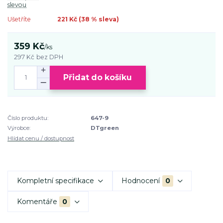
slevou
Ušetříte
221 Kč (
38
% sleva)
359 Kč
/
ks
297 Kč
bez DPH
Přidat do košíku
Číslo produktu:
647-9
Výrobce:
DTgreen
Hlídat cenu / dostupnost
Kompletní specifikace
Hodnocení
0
Komentáře
0