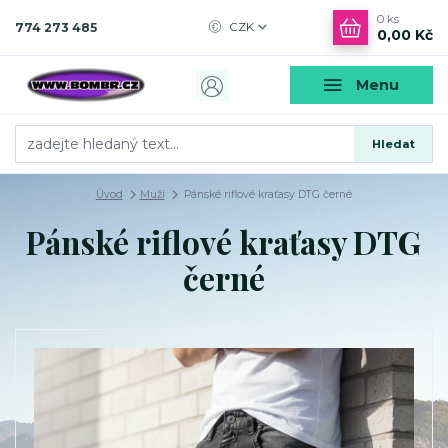
0
ks
774 273 485
CZK
0,00 Kč
Menu
Hledat
Úvod
Muži
Pánské riflové kraťasy DTG černé
Pánské riflové kraťasy DTG
černé