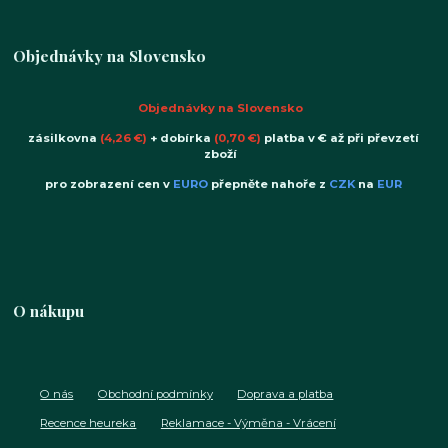
Objednávky na Slovensko
Objednávky na Slovensko
zásilkovna
(4,26 €)
+ dobírka
(0,70 €)
platba v € až při převzetí
zboží
pro zobrazení cen v
EURO
přepněte nahoře z
CZK
na
EUR
O nákupu
O nás
Obchodní podmínky
Doprava a platba
Recence heureka
Reklamace - Výměna - Vrácení