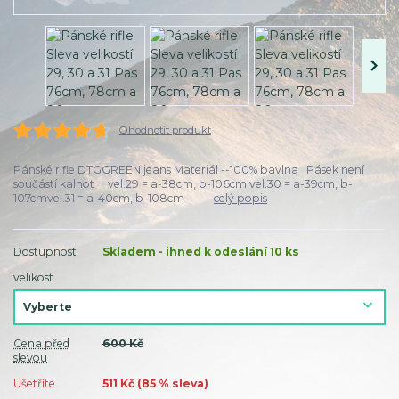
Ohodnotit produkt
Pánské rifle DTGGREEN jeans Materiál --100% bavlna Pásek není
součástí kalhot vel.29 = a-38cm, b-106cm vel.30 = a-39cm, b-
107cmvel.31 = a-40cm, b-108cm
celý popis
Dostupnost
Skladem - ihned k odeslání 10 ks
velikost
Cena před
600 Kč
slevou
Ušetříte
511 Kč (
85
% sleva)