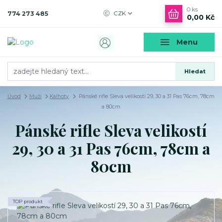
0
ks
774 273 485
CZK
0,00 Kč
Menu
Hledat
Úvod
Muži
Kalhoty
Pánské rifle Sleva velikostí 29, 30 a 31 Pas 76cm, 78cm
a 80cm
Pánské rifle Sleva velikostí
29, 30 a 31 Pas 76cm, 78cm a
80cm
TOP produkt