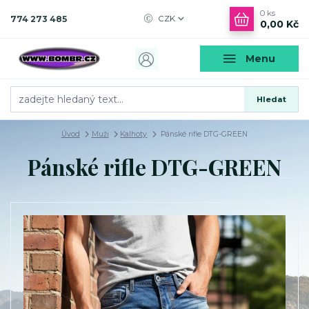
0
ks
774 273 485
CZK
0,00 Kč
Menu
Hledat
Úvod
Muži
Kalhoty
Pánské rifle DTG-GREEN
Pánské rifle DTG-GREEN