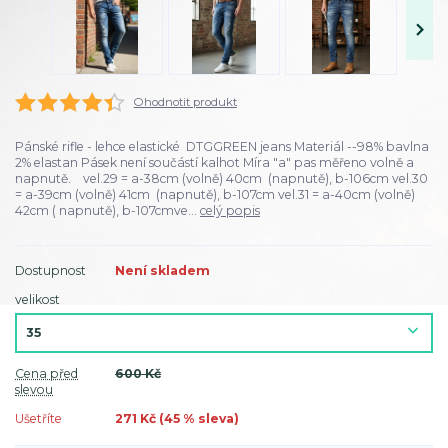
Ohodnotit produkt
Pánské rifle - lehce elastické DTGGREEN jeans Materiál --98% bavlna
2% elastan Pásek není součástí kalhot Míra "a" pas měřeno volně a
napnutě. vel.29 = a-38cm (volně) 40cm (napnutě), b-106cm vel.30
= a-39cm (volně) 41cm (napnutě), b-107cm vel.31 = a-40cm (volně)
42cm ( napnutě), b-107cmve...
celý popis
Dostupnost
Není skladem
velikost
Cena před
600 Kč
slevou
Ušetříte
271 Kč (
45
% sleva)