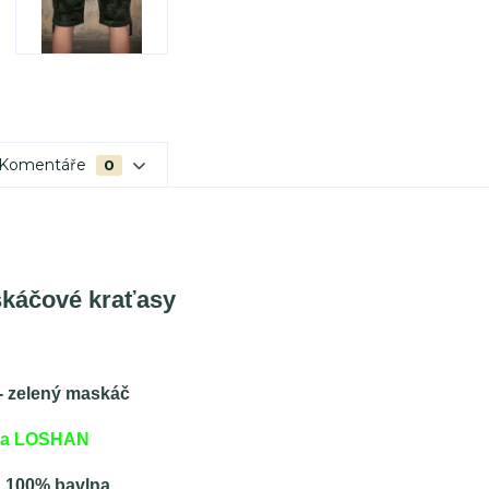
Komentáře
0
káčové kraťasy
- zelený maskáč
ka LOSHAN
: 100% bavlna