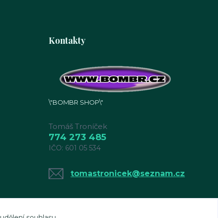
Kontakty
\"BOMBR SHOP\"
Tomáš Troníček
774 273 485
IČO: 601 05 534
tomastronicek@seznam.cz
 udělení souhlasu