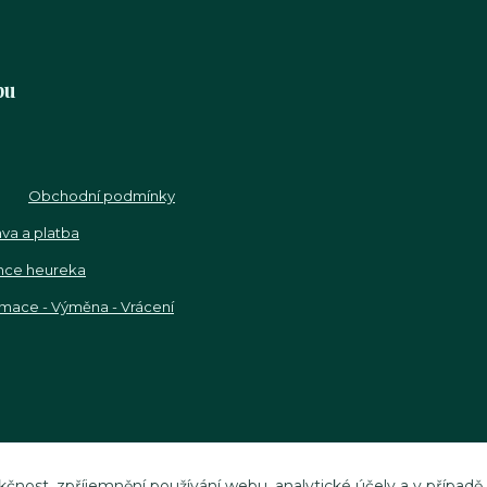
pu
Obchodní podmínky
va a platba
nce heureka
mace - Výměna - Vrácení
kčnost, zpříjemnění používání webu, analytické účely a v případě