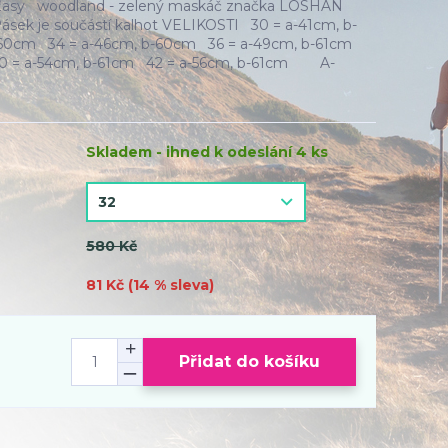
ťasy woodland - zelený maskáč značka LOSHAN
Pásek je součástí kalhot VELIKOSTI 30 = a-41cm, b-
60cm 34 = a-46cm, b-60cm 36 = a-49cm, b-61cm
40 = a-54cm, b-61cm 42 = a-56cm, b-61cm A-
Skladem - ihned k odeslání 4 ks
580 Kč
81 Kč (
14
% sleva)
Přidat do košíku