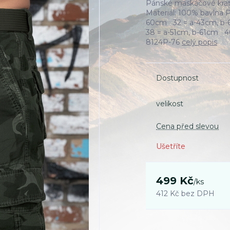
Pánské maskáčové kra
Materiál: 100% bavlna 
60cm 32 = a-43cm, b-
38 = a-51cm, b-61cm 
8124P-76
celý popis
Dostupnost
velikost
Cena před slevou
Ušetříte
499 Kč
/
ks
412 Kč
bez DPH