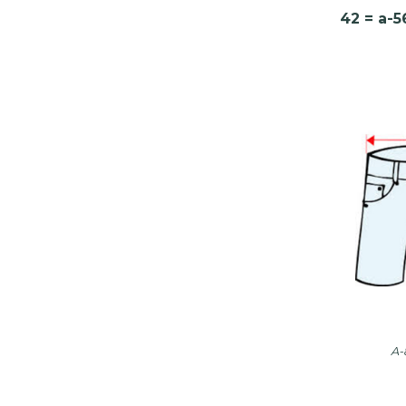
42 = a-
A-