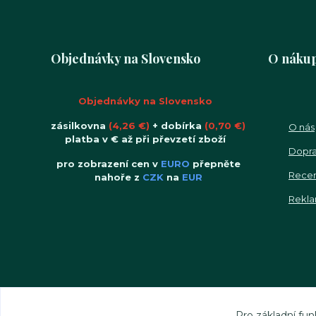
Objednávky na Slovensko
O náku
Objednávky na Slovensko
zásilkovna
(4,26 €)
+ dobírka
(0,70 €)
O nás
platba v € až při převzetí zboží
Dopra
pro zobrazení cen v
EURO
přepněte
Rece
nahoře z
CZK
na
EUR
Rekla
Pro základní fun