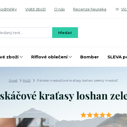
podmínky
Vrátit zboží
O nás
Recenze heureka
Ví
Hledat
é zboží
Riflové oblečení
Bomber
SLEVA p
Úvod
Muži
Pánské maskáčové kraťasy loshan zelený maskáč
káčové kraťasy loshan ze
Ohodno