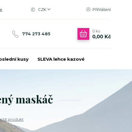
ce
CZK
Přihlášení
0
ks
774 273 485
0,00 Kč
oslední kusy
SLEVA lehce kazové
lený maskáč
tit produkt