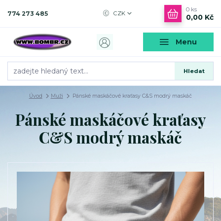
0
ks
774 273 485
CZK
0,00 Kč
Menu
Hledat
Úvod
Muži
Pánské maskáčové kraťasy C&S modrý maskáč
Pánské maskáčové kraťasy
C&S modrý maskáč