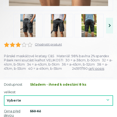
Ohodnotit produkt
Pánské maskáčové kraťasy C&S Materiál: 98% bavlna 2% spandex
Pásek není součástí kalhot VELIKOSTI 30 = a-38cm, b-50cm 32 = a-
41cm, b-51cm 34 = a-43cm, b-51cm 36 = a-45cm, b-52cm 38 = a-
47cm, b-53cm 40 = a-49cm, b-55cm 24597/190
celý popis
Dostupnost
Skladem - ihned k odeslání 8 ks
velikost
Cena před
550 Kč
slevou