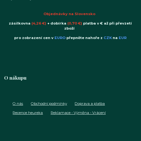
Objednávky na Slovensko
zásilkovna
(4,26 €)
+ dobírka
(0,70 €)
platba v € až při převzetí
zboží
pro zobrazení cen v
EURO
přepněte nahoře z
CZK
na
EUR
O nákupu
O nás
Obchodní podmínky
Doprava a platba
Recence heureka
Reklamace - Výměna - Vrácení