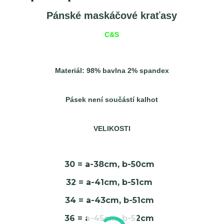
Pánské maskáčové kraťasy
C&S
Materiál: 98% bavlna 2% spandex
Pásek není součástí kalhot
VELIKOSTI
30 = a-38cm, b-50cm
32 = a-41cm, b-51cm
34 = a-43cm, b-51cm
36 = a-45cm, b-52cm