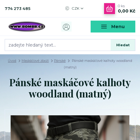
0
ks
774 273 485
CZK
0,00 Kč
Menu
Hledat
Úvod
Maskáčové zboží
Pánské
Pánské maskáčové kalhoty woodland
(matný)
Pánské maskáčové kalhoty
woodland (matný)