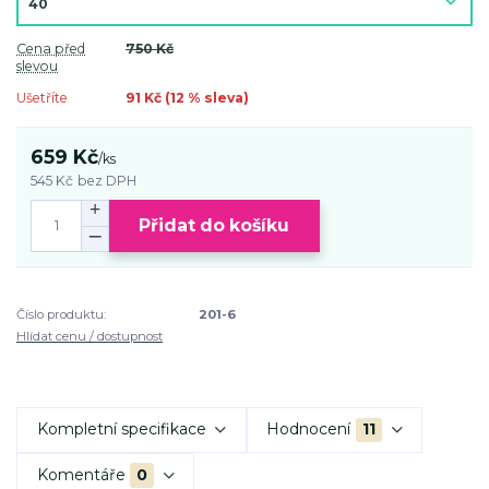
Cena před
750 Kč
slevou
Ušetříte
91 Kč (
12
% sleva)
659 Kč
/
ks
545 Kč
bez DPH
Přidat do košíku
Číslo produktu:
201-6
Hlídat cenu / dostupnost
Kompletní specifikace
Hodnocení
11
Komentáře
0