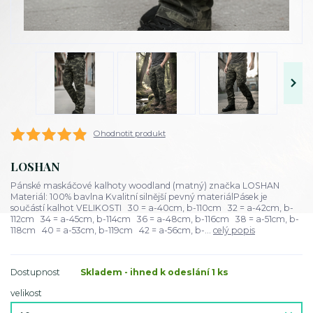
Ohodnotit produkt
LOSHAN
Pánské maskáčové kalhoty woodland (matný) značka LOSHAN
Materiál: 100% bavlna Kvalitní silnější pevný materiálPásek je
součástí kalhot VELIKOSTI 30 = a-40cm, b-110cm 32 = a-42cm, b-
112cm 34 = a-45cm, b-114cm 36 = a-48cm, b-116cm 38 = a-51cm, b-
118cm 40 = a-53cm, b-119cm 42 = a-56cm, b-...
celý popis
Dostupnost
Skladem - ihned k odeslání 1 ks
velikost