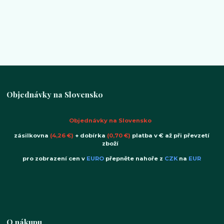
Objednávky na Slovensko
Objednávky na Slovensko
zásilkovna
(4,26 €)
+ dobírka
(0,70 €)
platba v € až při převzetí
zboží
pro zobrazení cen v
EURO
přepněte nahoře z
CZK
na
EUR
O nákupu