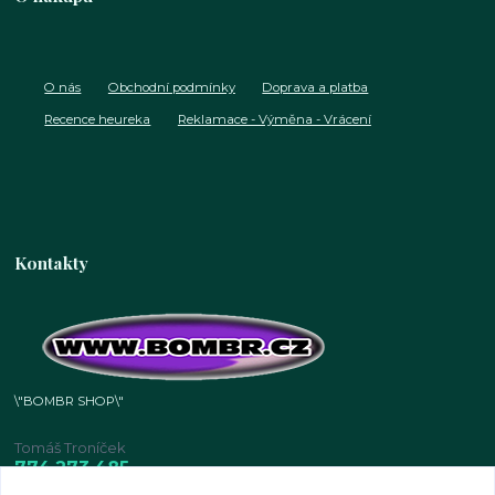
O nás
Obchodní podmínky
Doprava a platba
Recence heureka
Reklamace - Výměna - Vrácení
Kontakty
\"BOMBR SHOP\"
Tomáš Troníček
774 273 485
IČO: 601 05 534