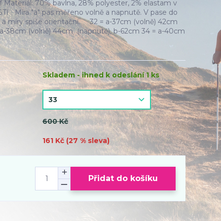
f Materiál: 70% bavlna, 28% polyester, 2% elastam v
I Míra "a" pas měřeno volně a napnutě. V pase do
 a míry spíše orientační. 32 = a-37cm (volně) 42cm
= a-38cm (volně) 44cm (napnutě), b-62cm 34 = a-40cm
Skladem - ihned k odeslání 1 ks
600 Kč
161 Kč (
27
% sleva)
Přidat do košíku