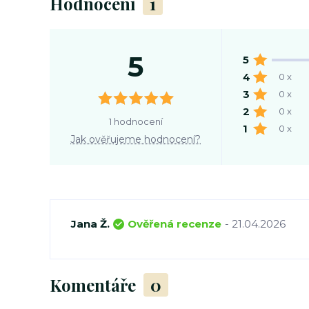
Hodnocení
1
5
5
4
0 x
3
0 x
2
0 x
1 hodnocení
1
0 x
Jak ověřujeme hodnocení?
Jana Ž.
Ověřená recenze
- 21.04.2026
Komentáře
0