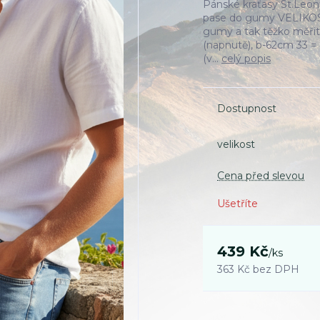
Pánské kraťasy St.Leon
pase do gumy VELIKOST
gumy a tak těžko měřit
(napnutě), b-62cm 33 
(v...
celý popis
Dostupnost
velikost
Cena před slevou
Ušetříte
439 Kč
/
ks
363 Kč
bez DPH