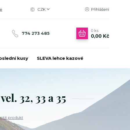
ce
CZK
Přihlášení
0
ks
774 273 485
0,00 Kč
oslední kusy
SLEVA lehce kazové
el. 32, 33 a 35
tit produkt