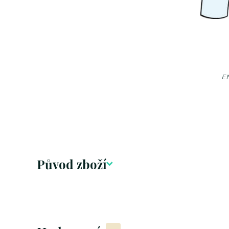
EN
Původ zboží