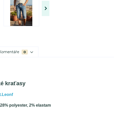
Komentáře
0
é kraťasy
t.Leonf
 28% polyester, 2% elastam