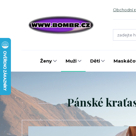
Obchodní 
Ženy
Muži
Děti
Maskáčov
Pánské kraťasy