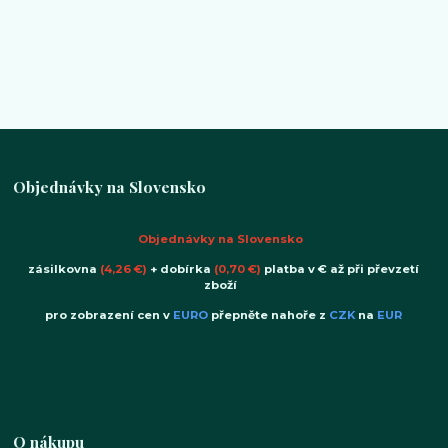
Objednávky na Slovensko
Objednávky na Slovensko
zásilkovna
(4,26 €)
+ dobírka
(0,70 €)
platba v € až při převzetí
zboží
pro zobrazení cen v
EURO
přepněte nahoře z
CZK
na
EUR
O nákupu