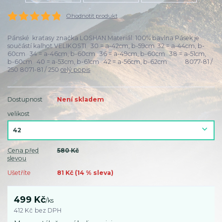
Ohodnotit produkt
Pánské kraťasy značka LOSHAN Materiál: 100% bavlna Pásek je
součástí kalhot VELIKOSTI 30 = a-42cm, b-59cm 32 = a-44cm, b-
60cm 34 = a-46cm, b-60cm 36 = a-49cm, b-60cm 38 = a-51cm,
b-60cm 40 = a-53cm, b-61cm 42 = a-56cm, b-62cm 8077-81 /
250 8071-81 / 250
celý popis
Dostupnost
Není skladem
velikost
Cena před
580 Kč
slevou
Ušetříte
81 Kč (
14
% sleva)
499 Kč
/
ks
412 Kč
bez DPH