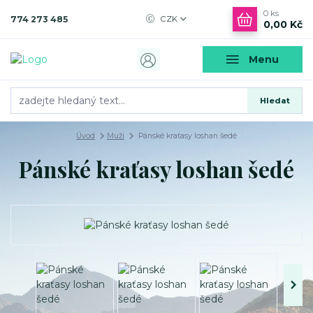
0
ks
774 273 485
CZK
0,00 Kč
Menu
Hledat
Úvod
Muži
Pánské kraťasy loshan šedé
Pánské kraťasy loshan šedé