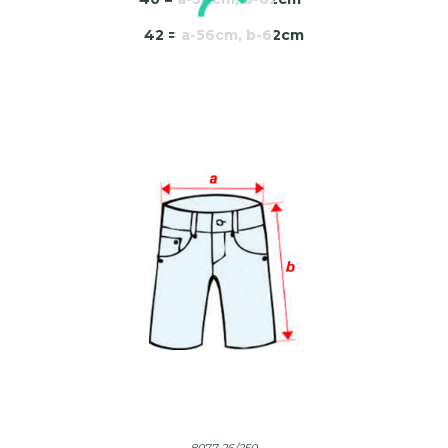
42 = a-56cm, b-62cm
8077-26/250