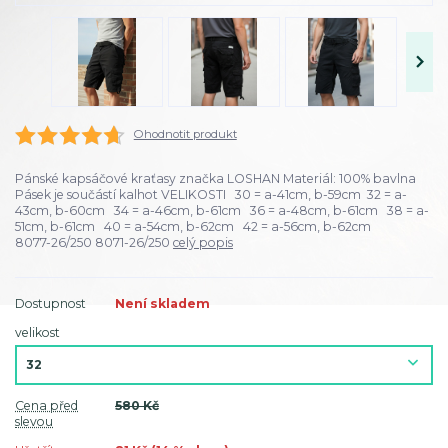
Ohodnotit produkt
Pánské kapsáčové kraťasy značka LOSHAN Materiál: 100% bavlna
Pásek je součástí kalhot VELIKOSTI 30 = a-41cm, b-59cm 32 = a-
43cm, b-60cm 34 = a-46cm, b-61cm 36 = a-48cm, b-61cm 38 = a-
51cm, b-61cm 40 = a-54cm, b-62cm 42 = a-56cm, b-62cm
8077-26/250 8071-26/250
celý popis
Dostupnost
Není skladem
velikost
Cena před
580 Kč
slevou