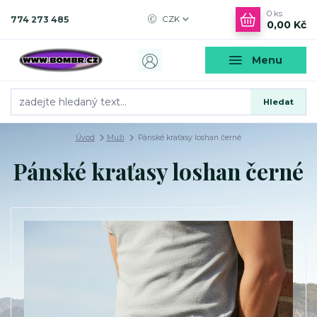
0
ks
774 273 485
CZK
0,00 Kč
Menu
Hledat
Úvod
Muži
Pánské kraťasy loshan černé
Pánské kraťasy loshan černé