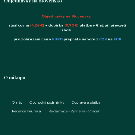
Objednávky na Slovensko
Objednávky na Slovensko
zásilkovna
(4,26 €)
+ dobírka
(0,70 €)
platba v € až při převzetí
zboží
pro zobrazení cen v
EURO
přepněte nahoře z
CZK
na
EUR
O nákupu
O nás
Obchodní podmínky
Doprava a platba
Recence heureka
Reklamace - Výměna - Vrácení