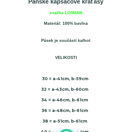
Pánské kapsáčové kraťasy
značka LOSHAN
Materiál: 100% bavlna
Pásek je součástí kalhot
VELIKOSTI
30 = a-41cm, b-59cm
32 = a-43cm, b-60cm
34 = a-46cm, b-61cm
36 = a-48cm, b-61cm
38 = a-51cm, b-61cm
40 = a-54cm, b-62cm