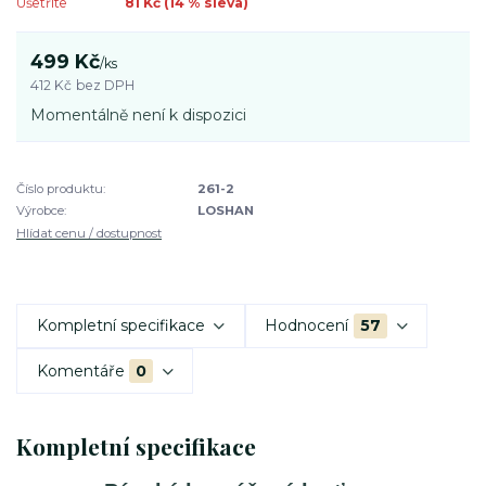
Ušetříte
81 Kč (
14
% sleva)
499 Kč
/
ks
412 Kč
bez DPH
Momentálně není k dispozici
Číslo produktu:
261-2
Výrobce:
LOSHAN
Hlídat cenu / dostupnost
Kompletní specifikace
Hodnocení
57
Komentáře
0
Kompletní specifikace