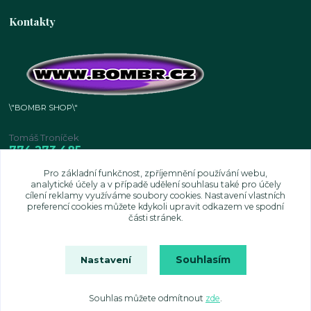
Kontakty
\"BOMBR SHOP\"
Tomáš Troníček
774 273 485
IČO: 601 05 534
Pro základní funkčnost, zpříjemnění používání webu,
analytické účely a v případě udělení souhlasu také pro účely
tomastronicek@seznam.cz
cílení reklamy využíváme soubory cookies. Nastavení vlastních
preferencí cookies můžete kdykoli upravit odkazem ve spodní
části stránek.
Souhlasím
Nastavení
Souhlas můžete odmítnout
zde
.
Vytvořeno na
Eshop-rychle.cz