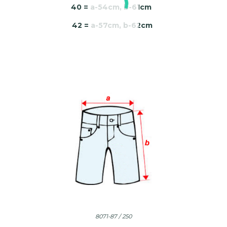
40 = a-54cm, b-61cm
42 = a-57cm, b-62cm
8071-87 / 250