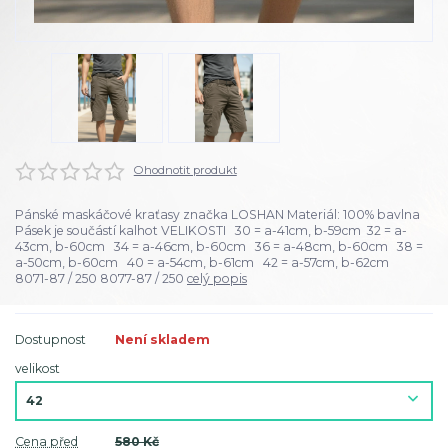
Ohodnotit produkt
Pánské maskáčové kraťasy značka LOSHAN Materiál: 100% bavlna
Pásek je součástí kalhot VELIKOSTI 30 = a-41cm, b-59cm 32 = a-
43cm, b-60cm 34 = a-46cm, b-60cm 36 = a-48cm, b-60cm 38 =
a-50cm, b-60cm 40 = a-54cm, b-61cm 42 = a-57cm, b-62cm
8071-87 / 250 8077-87 / 250
celý popis
Dostupnost
Není skladem
velikost
Cena před
580 Kč