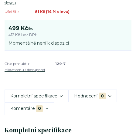
slevou
Ušetříte
81 Kč (
14
% sleva)
499 Kč
/
ks
412 Kč
bez DPH
Momentálně není k dispozici
Číslo produktu:
129-7
Hlídat cenu / dostupnost
Kompletní specifikace
Hodnocení
0
Komentáře
0
Kompletní specifikace