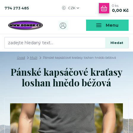
0
ks
774 273 485
CZK
0,00 Kč
Menu
Hledat
Úvod
Muži
Pánské kapsáčové kraťasy loshan hnědo béžová
Pánské kapsáčové kraťasy
loshan hnědo béžová