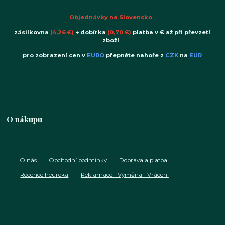
Objednávky na Slovensko
zásilkovna
(4,26 €)
+ dobírka
(0,70 €)
platba v € až při převzetí
zboží
pro zobrazení cen v
EURO
přepněte nahoře z
CZK
na
EUR
O nákupu
O nás
Obchodní podmínky
Doprava a platba
Recence heureka
Reklamace - Výměna - Vrácení