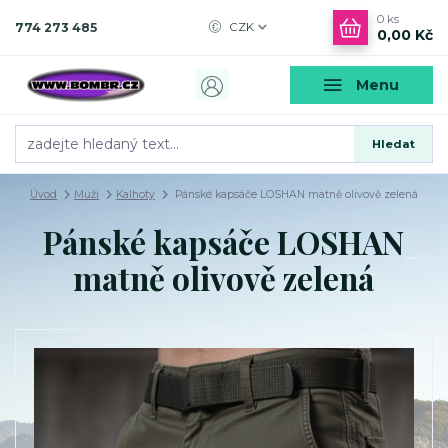
0
ks
774 273 485
CZK
0,00 Kč
Menu
Hledat
Úvod
Muži
Kalhoty
Pánské kapsáče LOSHAN matně olivově zelená
Pánské kapsáče LOSHAN
matně olivově zelená