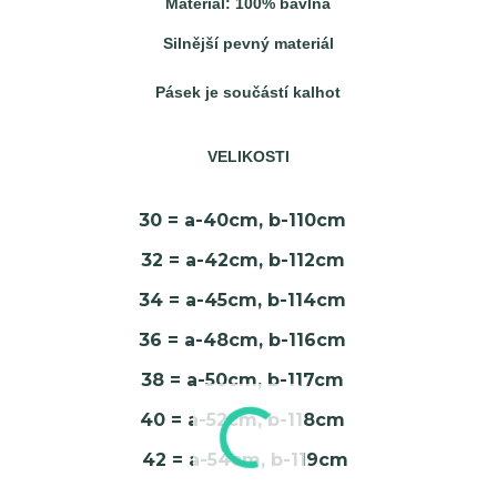
Materiál: 100% bavlna
Silnější pevný materiál
Pásek je součástí kalhot
VELIKOSTI
30 = a-40cm, b-110cm
32 = a-42cm, b-112cm
34 = a-45cm, b-114cm
36 = a-48cm, b-116cm
38 = a-50cm, b-117cm
40 = a-52cm, b-118cm
42 = a-54cm, b-119cm