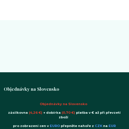
Objednávky na Slovensko
Objednávky na Slovensko
zásilkovna
(4,26 €)
+ dobírka
(0,70 €)
platba v € až při převzetí
zboží
pro zobrazení cen v
EURO
přepněte nahoře z
CZK
na
EUR