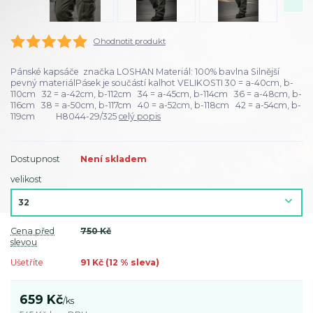
Ohodnotit produkt
Pánské kapsáče značka LOSHAN Materiál: 100% bavlna Silnější
pevný materiálPásek je součástí kalhot VELIKOSTI 30 = a-40cm, b-
110cm 32 = a-42cm, b-112cm 34 = a-45cm, b-114cm 36 = a-48cm, b-
116cm 38 = a-50cm, b-117cm 40 = a-52cm, b-118cm 42 = a-54cm, b-
119cm H8044-29/325
celý popis
Dostupnost
Není skladem
velikost
Cena před
750 Kč
slevou
Ušetříte
91 Kč (
12
% sleva)
659 Kč
/
ks