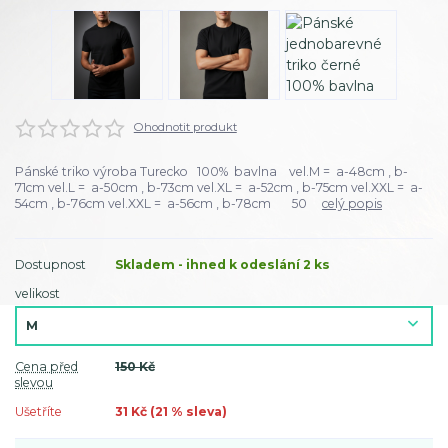
Ohodnotit produkt
Pánské triko výroba Turecko 100% bavlna vel.M = a-48cm , b-
71cm vel.L = a-50cm , b-73cm vel.XL = a-52cm , b-75cm vel.XXL = a-
54cm , b-76cm vel.XXL = a-56cm , b-78cm 50
celý popis
Dostupnost
Skladem - ihned k odeslání 2 ks
velikost
Cena před
150 Kč
slevou
Ušetříte
31 Kč (
21
% sleva)