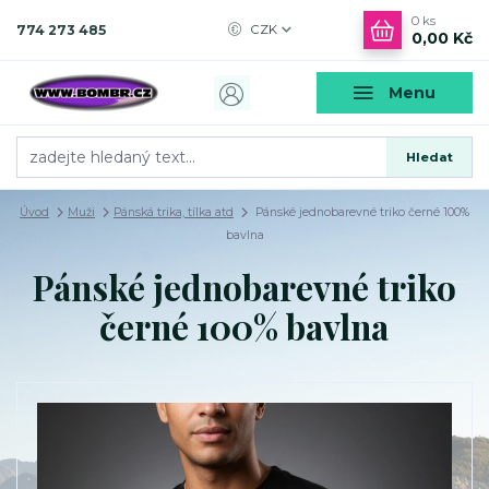
0
ks
774 273 485
CZK
0,00 Kč
Menu
Hledat
Úvod
Muži
Pánská trika, tílka atd
Pánské jednobarevné triko černé 100%
bavlna
Pánské jednobarevné triko
černé 100% bavlna