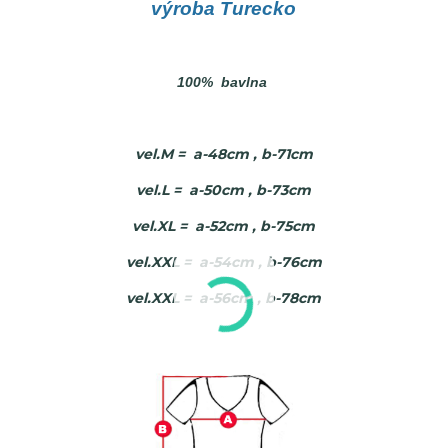
výroba Turecko
100% bavlna
vel.M = a-48cm , b-71cm
vel.L = a-50cm , b-73cm
vel.XL = a-52cm , b-75cm
vel.XXL = a-54cm , b-76cm
vel.XXL = a-56cm , b-78cm