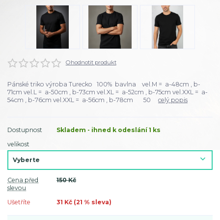
Ohodnotit produkt
Pánské triko výroba Turecko 100% bavlna vel.M = a-48cm , b-
71cm vel.L = a-50cm , b-73cm vel.XL = a-52cm , b-75cm vel.XXL = a-
54cm , b-76cm vel.XXL = a-56cm , b-78cm 50
celý popis
Dostupnost
Skladem - ihned k odeslání 1 ks
velikost
Cena před
150 Kč
slevou
Ušetříte
31 Kč (
21
% sleva)