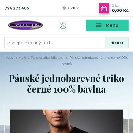
0
ks
774 273 485
CZK
0,00 Kč
Menu
Hledat
Úvod
Muži
Pánská trika, tílka atd
Pánské jednobarevné triko černé 100%
bavlna
Pánské jednobarevné triko
černé 100% bavlna