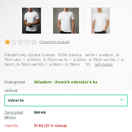
Ohodnotit produkt
Pánské triko výroba Turecko 100% bavlna vel.M = a-48cm , b-
71cm vel.L = a-50cm , b-73cm vel.XL = a-52cm , b-75cm vel.XXL = a-
54cm , b-76cm vel.XXL = a-56cm , b-78cm 50
celý popis
Dostupnost
Skladem - ihned k odeslání 4 ks
velikost
Cena před
150 Kč
slevou
Ušetříte
31 Kč (
21
% sleva)