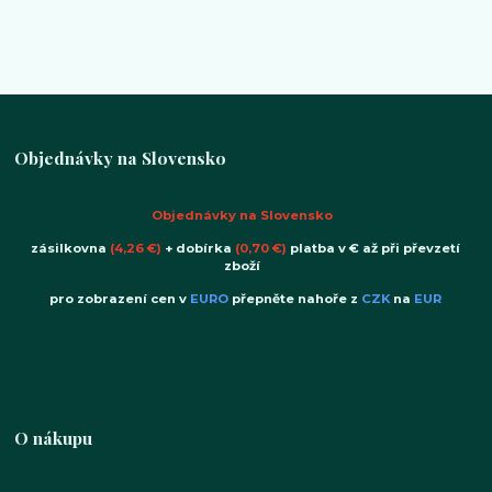
Objednávky na Slovensko
Objednávky na Slovensko
zásilkovna
(4,26 €)
+ dobírka
(0,70 €)
platba v € až při převzetí
zboží
pro zobrazení cen v
EURO
přepněte nahoře z
CZK
na
EUR
O nákupu