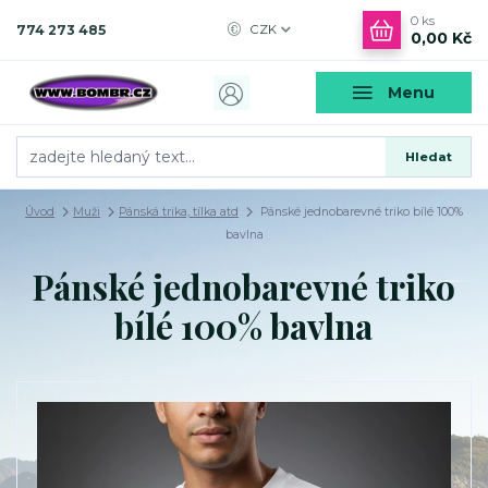
0
ks
774 273 485
CZK
0,00 Kč
Menu
Hledat
Úvod
Muži
Pánská trika, tílka atd
Pánské jednobarevné triko bílé 100%
bavlna
Pánské jednobarevné triko
bílé 100% bavlna