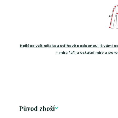
Nejlépe vzít nějakou střihově podobnou již vámi
= míra "a") a ostatní míry a p
Původ zboží