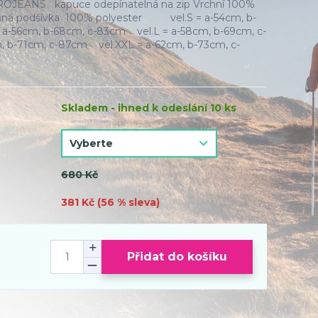
ROJEANS kapuce odepínatelná na zip Vrchní 100%
vaná podšívka 100% polyester vel.S = a-54cm, b-
a-56cm, b-68cm, c-83cm vel.L = a-58cm, b-69cm, c-
 b-71cm, c-87cm vel.XXL = a-62cm, b-73cm, c-
Skladem - ihned k odeslání 10 ks
680 Kč
381 Kč (
56
% sleva)
Přidat do košíku