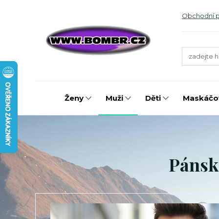
Obchodní 
Ženy
Muži
Děti
Maskáčov
Pánsk