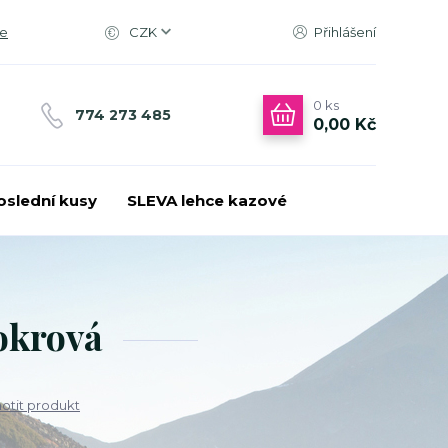
ce
CZK
Přihlášení
0
ks
774 273 485
0,00 Kč
oslední kusy
SLEVA lehce kazové
okrová
tit produkt