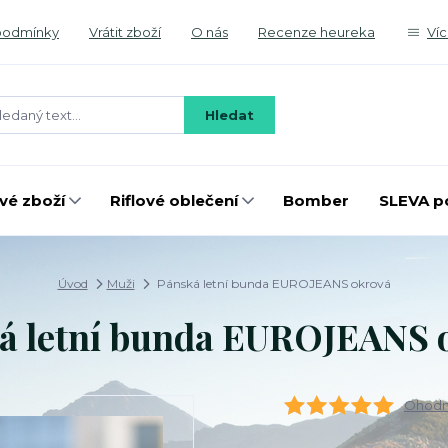
podmínky
Vrátit zboží
O nás
Recenze heureka
Ví
Hledat
é zboží
Riflové oblečení
Bomber
SLEVA p
Úvod
Muži
Pánská letní bunda EUROJEANS okrová
á letní bunda EUROJEANS 
Ohodno