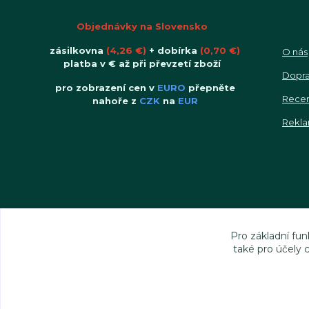
Objednávky na Slovensko
zásilkovna
(4,26 €)
+ dobírka
(0,70 €)
O nás
platba v € až při převzetí zboží
Dopra
pro zobrazení cen v
EURO
přepněte
Rece
nahoře z
CZK
na
EUR
Rekla
Pro základní fun
také pro účely 