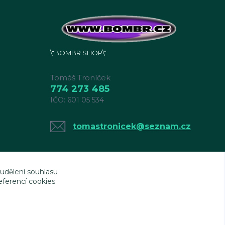
\"BOMBR SHOP\"
Tomáš Troníček
774 273 485
IČO: 601 05 534
tomastronicek@seznam.cz
 udělení souhlasu
eferencí cookies