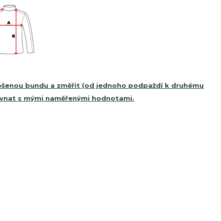
 nošenou bundu a změřit (od jednoho podpaždí k druhému
orovnat s mými naměřenými hodnotami.