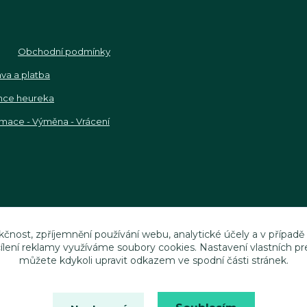
Obchodní podmínky
va a platba
nce heureka
mace - Výměna - Vrácení
kčnost, zpříjemnění používání webu, analytické účely a v případě
cílení reklamy využíváme soubory cookies. Nastavení vlastních pr
můžete kdykoli upravit odkazem ve spodní části stránek.