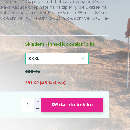
ns Vrchní 100% polyesterb Lehká síťovaná podšívka
kavá Kapuce odepínatelná na zip Míry dle ukázek na
 položené na zemi. vel. M = a-56cm, b-68cm, c-84cm
m, c-86m vel. XL = a60m, b-72cm, c-88cm vel. XXL = a-
Skladem - ihned k odeslání 3 ks
650 Kč
291 Kč (
45
% sleva)
Přidat do košíku