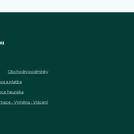
pu
Obchodní podmínky
va a platba
nce heureka
mace - Výměna - Vrácení