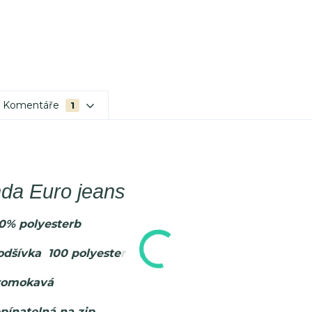
Komentáře
1
da Euro jeans
00% polyesterb
odšívka 100 polyester
romokavá
pínatelná na zip