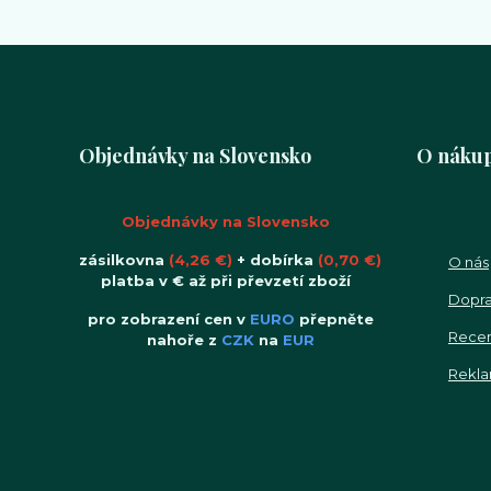
Objednávky na Slovensko
O náku
Objednávky na Slovensko
zásilkovna
(4,26 €)
+ dobírka
(0,70 €)
O nás
platba v € až při převzetí zboží
Dopra
pro zobrazení cen v
EURO
přepněte
Rece
nahoře z
CZK
na
EUR
Rekla