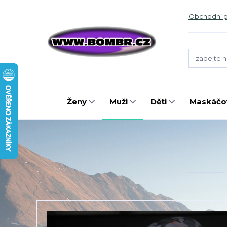
Obchodní 
Ženy
Muži
Děti
Maskáčov