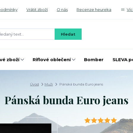
podmínky
Vrátit zboží
O nás
Recenze heureka
Ví
Hledat
é zboží
Riflové oblečení
Bomber
SLEVA p
Úvod
Muži
Pánská bunda Euro jeans
Pánská bunda Euro jeans
Ohodno