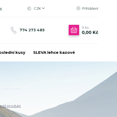
ce
CZK
Přihlášení
0
ks
774 273 485
0,00 Kč
oslední kusy
SLEVA lehce kazové
tit produkt