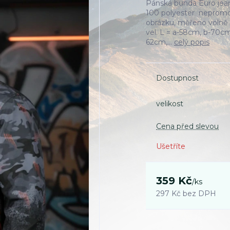
Pánská bunda Euro jea
100 polyester nepromo
obrázku, měřeno volně
vel. L = a-58cm, b-70c
62cm,...
celý popis
Dostupnost
velikost
Cena před slevou
Ušetříte
359 Kč
/
ks
297 Kč
bez DPH