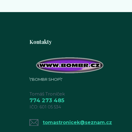
Kontakty
\"BOMBR SHOP\"
Tomáš Troníček
774 273 485
IČO: 601 05 534
tomastronicek@seznam.cz