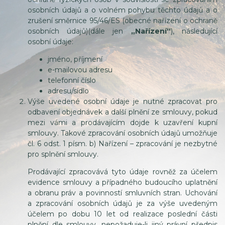
osobních údajů a o volném pohybu těchto údajů a o
zrušení směrnice 95/46/ES (obecné nařízení o ochraně
osobních údajů)(dále jen
„Nařízení“
), následující
osobní údaje:
jméno, příjmení
e-mailovou adresu
telefonní číslo
adresu/sídlo
Výše uvedené osobní údaje je nutné zpracovat pro
odbavení objednávek a další plnění ze smlouvy, pokud
mezi vámi a prodávajícím dojde k uzavření kupní
smlouvy. Takové zpracování osobních údajů umožňuje
čl. 6 odst. 1 písm. b) Nařízení – zpracování je nezbytné
pro splnění smlouvy.
Prodávající zpracovává tyto údaje rovněž za účelem
evidence smlouvy a případného budoucího uplatnění
a obranu práv a povinností smluvních stran. Uchování
a zpracování osobních údajů je za výše uvedeným
účelem po dobu 10 let od realizace poslední části
plnění dle smlouvy, nepožaduje-li jiný právní předpis