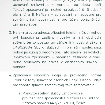
uchování smluvní dokumentace po dobu delší.
Takové zpracování je možné na základě čl. 6 odst. 1
písm. c) a f) Nařízení – zpracování je nezbytné pro
splnění právní povinnosti a pro účely oprávněných
zájmů správce.
Na e-mailovou adresu, případně telefonní číslo mohou
být kupujícímu zasílány novinky a jiná obchodní
sdělení, tento postup umožňuje § 7 odst. 3 zákona
č.480/2004 Sb., o službách informační společnosti,
pokud jej kupující neodmítne. Tato sdělení lze kdykoliv
jakýmkoliv způsobem – například zasláním e-mailu
nebo proklikem na odkaz v obchodním sdělení –
odhlásit.
Zpracování osobních údajů je prováděno Tomáš
Troníček tedy správcem osobních údajů. Osobní údaje
pro tohoto správce zpracovávají také zpracovatelé:
Poskytovatelem služby Eshop-rychle,
provozované společností Golemos s.r.o., sídlem
Zátkovo nábřeží 448/73, 370 01, České