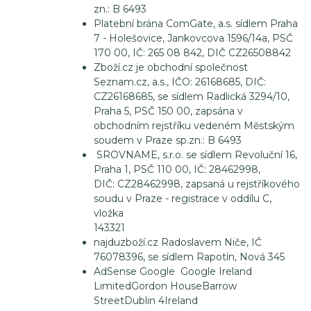
zn.: B 6493
Platební brána ComGate, a.s. sídlem Praha
7 - Holešovice, Jankovcova 1596/14a, PSČ
170 00, IČ: 265 08 842, DIČ CZ26508842
Zboží.cz je obchodní společnost
Seznam.cz, a.s., IČO: 26168685, DIČ:
CZ26168685, se sídlem Radlická 3294/10,
Praha 5, PSČ 150 00, zapsána v
obchodním rejstříku vedeném Městským
soudem v Praze sp.zn.: B 6493
SROVNAME, s.r.o. se sídlem Revoluční 16,
Praha 1, PSČ 110 00, IČ: 28462998,
DIČ: CZ28462998, zapsaná u rejstříkového
soudu v Praze - registrace v oddílu C,
vložka
143321
najduzboží.cz Radoslavem Niče, IČ
76078396, se sídlem Rapotín, Nová 345
AdSense Google
Google Ireland
Limited
Gordon House
Barrow
Street
Dublin 4
Ireland