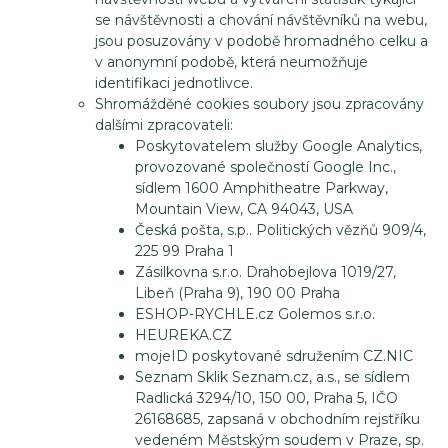
se návštěvnosti a chování návštěvníků na webu,
jsou posuzovány v podobě hromadného celku a
v anonymní podobě, která neumožňuje
identifikaci jednotlivce.
Shromážděné cookies soubory jsou zpracovány
dalšími zpracovateli:
Poskytovatelem služby Google Analytics,
provozované společností Google Inc.,
sídlem 1600 Amphitheatre Parkway,
Mountain View, CA 94043, USA
Česká pošta, s.p.. Politických vězňů 909/4,
225 99 Praha 1
Zásilkovna s.r.o. Drahobejlova 1019/27,
Libeň (Praha 9), 190 00 Praha
ESHOP-RYCHLE.cz Golemos s.r.o.
HEUREKA.CZ
mojeID poskytované sdružením CZ.NIC
Seznam Sklik Seznam.cz, a.s., se sídlem
Radlická 3294/10, 150 00, Praha 5, IČO
26168685, zapsaná v obchodním rejstříku
vedeném Městským soudem v Praze, sp.