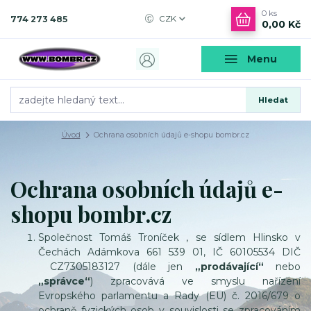
0
ks
774 273 485
CZK
0,00 Kč
Menu
Hledat
Úvod
Ochrana osobních údajů e-shopu bombr.cz
Ochrana osobních údajů e-
shopu bombr.cz
Společnost Tomáš Troníček , se sídlem Hlinsko v
Čechách Adámkova 661 539 01, IČ 60105534 DIČ
CZ7305183127 (dále jen
„prodávající“
nebo
„správce“
) zpracovává ve smyslu nařízení
Evropského parlamentu a Rady (EU) č. 2016/679 o
ochraně fyzických osob v souvislosti se zpracováním