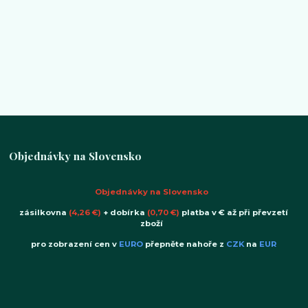
Objednávky na Slovensko
Objednávky na Slovensko
zásilkovna
(4,26 €)
+ dobírka
(0,70 €)
platba v € až při převzetí
zboží
pro zobrazení cen v
EURO
přepněte nahoře z
CZK
na
EUR