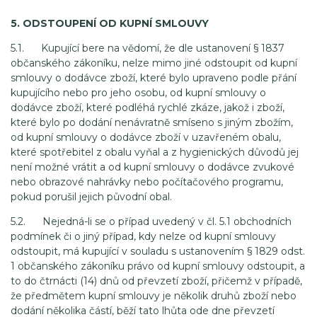
5. ODSTOUPENÍ OD KUPNÍ SMLOUVY
5.1. Kupující bere na vědomí, že dle ustanovení § 1837
občanského zákoníku, nelze mimo jiné odstoupit od kupní
smlouvy o dodávce zboží, které bylo upraveno podle přání
kupujícího nebo pro jeho osobu, od kupní smlouvy o
dodávce zboží, které podléhá rychlé zkáze, jakož i zboží,
které bylo po dodání nenávratně smíseno s jiným zbožím,
od kupní smlouvy o dodávce zboží v uzavřeném obalu,
které spotřebitel z obalu vyňal a z hygienických důvodů jej
není možné vrátit a od kupní smlouvy o dodávce zvukové
nebo obrazové nahrávky nebo počítačového programu,
pokud porušil jejich původní obal.
5.2. Nejedná-li se o případ uvedený v čl. 5.1 obchodních
podmínek či o jiný případ, kdy nelze od kupní smlouvy
odstoupit, má kupující v souladu s ustanovením § 1829 odst.
1 občanského zákoníku právo od kupní smlouvy odstoupit, a
to do čtrnácti (14) dnů od převzetí zboží, přičemž v případě,
že předmětem kupní smlouvy je několik druhů zboží nebo
dodání několika částí, běží tato lhůta ode dne převzetí