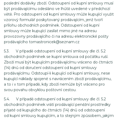
poslední dodávky zboží. Odstoupení od kupní smlouvy musí
být prodávajícímu odesláno ve lhůtě uvedené v předchozí
větě. Pro odstoupení od kupní smlouvy může kupující využit
vzorový formulář poskytovaný prodávajícím, jenž tvoří
přílohu obchodních podmínek. Odstoupení od kupní
smlouvy může kupující zasílat mimo jiné na adresu
provozovny prodávajícího či na adresu elektronické pošty
prodávajícího tomastronicek@seznam.cz
5.3. V případě odstoupení od kupní smlouvy dle čl. 5.2
obchodních podmínek se kupní smlouva od počátku ruší.
Zboží musí být kupujícím prodávajícímu vráceno do čtrnácti
(14) dnů od doručení odstoupení od kupní smlouvy
prodávajícímu. Odstoupí-li kupující od kupní smlouvy, nese
kupující náklady spojené s navrácením zboží prodávajícímu,
a to i v tom případě, kdy zboží nemůže být vráceno pro
svou povahu obvyklou poštovní cestou.
5.4. V případě odstoupení od kupní smlouvy dle čl. 5.2
obchodních podmínek vrátí prodávající peněžní prostředky
přijaté od kupujícího do čtrnácti (14) dnů od odstoupení
od kupní smlouvy kupujícím, a to stejným způsobem, jakým