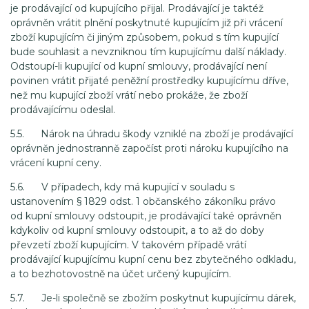
je prodávající od kupujícího přijal. Prodávající je taktéž
oprávněn vrátit plnění poskytnuté kupujícím již při vrácení
zboží kupujícím či jiným způsobem, pokud s tím kupující
bude souhlasit a nevzniknou tím kupujícímu další náklady.
Odstoupí-li kupující od kupní smlouvy, prodávající není
povinen vrátit přijaté peněžní prostředky kupujícímu dříve,
než mu kupující zboží vrátí nebo prokáže, že zboží
prodávajícímu odeslal.
5.5. Nárok na úhradu škody vzniklé na zboží je prodávající
oprávněn jednostranně započíst proti nároku kupujícího na
vrácení kupní ceny.
5.6. V případech, kdy má kupující v souladu s
ustanovením § 1829 odst. 1 občanského zákoníku právo
od kupní smlouvy odstoupit, je prodávající také oprávněn
kdykoliv od kupní smlouvy odstoupit, a to až do doby
převzetí zboží kupujícím. V takovém případě vrátí
prodávající kupujícímu kupní cenu bez zbytečného odkladu,
a to bezhotovostně na účet určený kupujícím.
5.7. Je-li společně se zbožím poskytnut kupujícímu dárek,