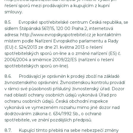
řešení sporů mezi prodávajícím a kupujícím z kupní
smlouvy.
8.5. Evropské spotřebitelské centrum Česká republika, se
sídlem Štěpánská 567/15, 120 00 Praha 2, internetová
adresa: http://www.evropskyspotrebitel.cz je kontaktním
místem podle Nařízení Evropského parlamentu a Rady
(EU) č. 524/2013 ze dne 21. května 2013 o řešení
spotřebitelských sporů on-line a o změně nařízení (ES) č.
2006/2004 a směrnice 2009/22/ES (nařízení o řešení
spotřebitelských sporů on-line).
8.6. Prodávající je oprávněn k prodeji zboží na základě
živnostenského oprávnění. Živnostenskou kontrolu provádí
v rámci své působnosti příslušný živnostenský úřad. Dozor
nad oblastí ochrany osobních údajů vykonává Úřad pro
ochranu osobních údajů. Česká obchodní inspekce
vykonává ve vymezeném rozsahu mimo jiné dozor nad
dodržováním zákona č. 634/1992 Sb., o ochraně
spotřebitele, ve znění pozdějších předpisů.
8.7. Kupující tímto přebírá na sebe nebezpečí změny