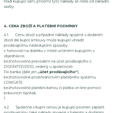
hradí kupující sám, přičemž tyto náklady se neliší od základní
sazby.
4. CENA ZBOŽÍ A PLATEBNÍ PODMÍNKY
4.1. Cenu zboží a případné náklady spojené s dodáním
zboží dle kupní smlouvy může kupující uhradit
prodávajícímu následujícími způsoby:
v hotovosti na dobírku v místě určeném kupujícím v
objednávce;
bezhotovostně převodem na účet prodávajícího č.
2100347131/2010, vedený u společnosti
Fio banka (dále jen
„účet prodávajícího“
);
bezhotovostně prostřednictvím platebního systému
COMGATE
bezhotovostně platební kartou či platba on-line pomocí
bnkovních tlačítek.
1
4.2. Společně s kupní cenou je kupující povinen zaplatit
prodávajícímu také náklady spojené s balením a dodáním