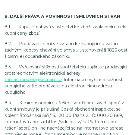
8. DALŠÍ PRÁVA A POVINNOSTI SMLUVNÍCH STRAN
8.1. Kupující nabývá vlastnictví ke zboží zaplacením celé
kupní ceny zboží.
8.2. Prodávající není ve vztahu ke kupujícímu vázán
žádnými kodexy chování ve smyslu ustanovení § 1826 odst.
1 písm. e) občanského zákoníku.
8.3. Vyřizování stížností spotřebitelů zajišťuje prodávající
prostřednictvím elektronické adresy
tomastronicek@seznam.cz
Informaci o vyřízení stížnosti
kupujícího zašle prodávající na elektronickou adresu
kupujícího.
8.4. K mimosoudnímu řešení spotřebitelských sporů z
kupní smlouvy je příslušná Česká obchodní inspekce, se
sídlem Štěpánská 567/15, 120 00 Praha 2, IČ: 000 20 869,
internetová adresa: https://adr.coi.cz/cs. Platformu pro
řešení sporů on-line nacházející se na internetové adrese
http://ec.europa.eu/consumers/odr je možné využít při