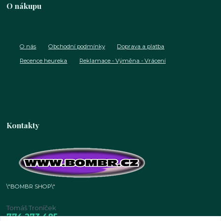
O nákupu
O nás
Obchodní podmínky
Doprava a platba
Recence heureka
Reklamace - Výměna - Vrácení
Kontakty
\"BOMBR SHOP\"
Tomáš Troníček
774 273 485