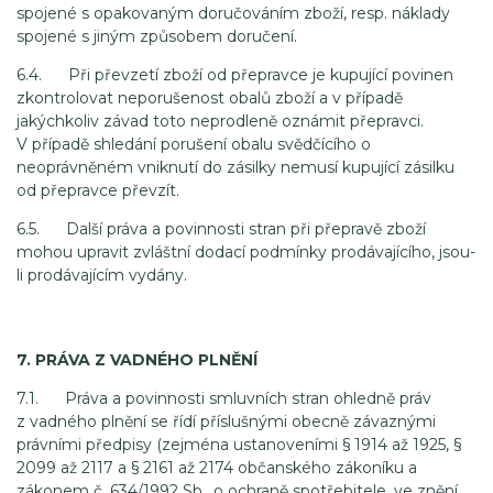
spojené s opakovaným doručováním zboží, resp. náklady
spojené s jiným způsobem doručení.
6.4. Při převzetí zboží od přepravce je kupující povinen
zkontrolovat neporušenost obalů zboží a v případě
jakýchkoliv závad toto neprodleně oznámit přepravci.
V případě shledání porušení obalu svědčícího o
neoprávněném vniknutí do zásilky nemusí kupující zásilku
od přepravce převzít.
6.5. Další práva a povinnosti stran při přepravě zboží
mohou upravit zvláštní dodací podmínky prodávajícího, jsou-
li prodávajícím vydány.
7. PRÁVA Z VADNÉHO PLNĚNÍ
7.1. Práva a povinnosti smluvních stran ohledně práv
z vadného plnění se řídí příslušnými obecně závaznými
právními předpisy (zejména ustanoveními § 1914 až 1925, §
2099 až 2117 a § 2161 až 2174 občanského zákoníku a
zákonem č. 634/1992 Sb., o ochraně spotřebitele, ve znění