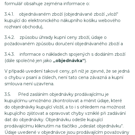
formulář obsahuje zejména informace o:
3.4.1. objednávaném zboží (objednávané zboží „vloží“
kupující do elektronického nákupního košíku webového
rozhraní obchodu),
3.4.2. způsobu úhrady kupní ceny zboží, údaje o
požadovaném způsobu doručení objednávaného zboží a
3.4.3. informace o nákladech spojených s dodáním zboží
(dále společně jen jako
„objednávka“
).
V případě uvedení takové ceny, při níž je zjevné, že se jedná
o chybu v psaní a číslech, není tato cena závazná a kupní
smlouva není uzavřena.
3.5. Před zasláním objednávky prodávajícímu je
kupujícímu umožněno zkontrolovat a měnit údaje, které
do objednávky kupující vložil, a to i s ohledem na možnost
kupujícího zjišťovat a opravovat chyby vzniklé při zadávání
dat do objednávky. Objednávku odešle kupující
prodávajícímu kliknutím na tlačítko „odeslat objednávku“.
Údaje uvedené v objednávce jsou prodávajícím považovány