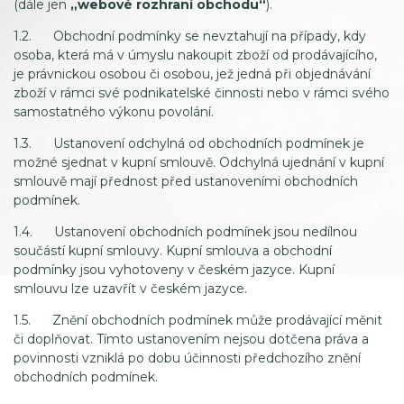
(dále jen
„webové rozhraní obchodu“
).
1.2. Obchodní podmínky se nevztahují na případy, kdy
osoba, která má v úmyslu nakoupit zboží od prodávajícího,
je právnickou osobou či osobou, jež jedná při objednávání
zboží v rámci své podnikatelské činnosti nebo v rámci svého
samostatného výkonu povolání.
1.3. Ustanovení odchylná od obchodních podmínek je
možné sjednat v kupní smlouvě. Odchylná ujednání v kupní
smlouvě mají přednost před ustanoveními obchodních
podmínek.
1.4. Ustanovení obchodních podmínek jsou nedílnou
součástí kupní smlouvy. Kupní smlouva a obchodní
podmínky jsou vyhotoveny v českém jazyce. Kupní
smlouvu lze uzavřít v českém jazyce.
1.5. Znění obchodních podmínek může prodávající měnit
či doplňovat. Tímto ustanovením nejsou dotčena práva a
povinnosti vzniklá po dobu účinnosti předchozího znění
obchodních podmínek.