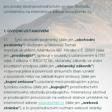
pro prodej zboží prostřednictvím on-line obchodu
umístěného na internetové adrese www.bombr.cz
1. ÚVODNÍ USTANOVENÍ
1.1. Tyto obchodní podmínky (dále jen
„obchodní
podmínky“
) obchodní společnosti Tomáš
troníček se sídlem Adámkova 661 Hlinsko v Č 53901 (dále
jen
„prodávající“
) upravují v souladu s ustanovením § 1751
odst. 1 zákona č. 89/2012 Sb., občanský zákoník, ve znění
pozdějších předpisů (dále jen
„občanský zákoník“
)
vzájemná práva a povinnosti smluvních stran vzniklé
v souvislosti nebo na základě kupní smlouvy (dále jen
„kupní smlouva“
) uzavírané mezi prodávajícím a jinou
fyzickou osobou (dále jen
„kupující“
) prostřednictvím
internetového obchodu prodávajícího. Internetový obchod
je prodávajícím provozován na webové stránce umístěné na
internetové adrese
www.bombr.cz
(dále jen
„webová
stránka“
), a to prostřednictvím rozhraní webové stránky