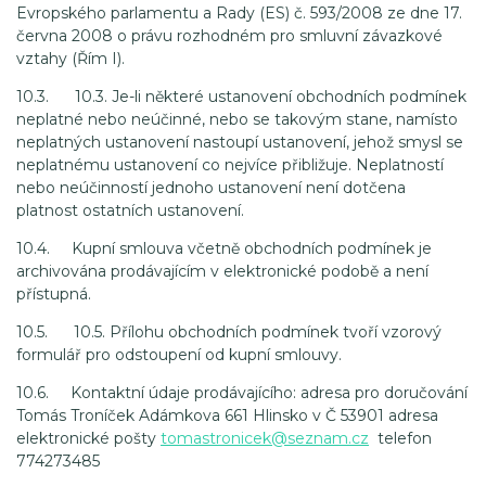
Evropského parlamentu a Rady (ES) č. 593/2008 ze dne 17.
června 2008 o právu rozhodném pro smluvní závazkové
vztahy (Řím I).
10.3. 10.3. Je-li některé ustanovení obchodních podmínek
neplatné nebo neúčinné, nebo se takovým stane, namísto
neplatných ustanovení nastoupí ustanovení, jehož smysl se
neplatnému ustanovení co nejvíce přibližuje. Neplatností
nebo neúčinností jednoho ustanovení není dotčena
platnost ostatních ustanovení.
10.4. Kupní smlouva včetně obchodních podmínek je
archivována prodávajícím v elektronické podobě a není
přístupná.
10.5. 10.5. Přílohu obchodních podmínek tvoří vzorový
formulář pro odstoupení od kupní smlouvy.
10.6. Kontaktní údaje prodávajícího: adresa pro doručování
Tomás Troníček Adámkova 661 Hlinsko v Č 53901 adresa
elektronické pošty
tomastronicek@seznam.cz
telefon
774273485