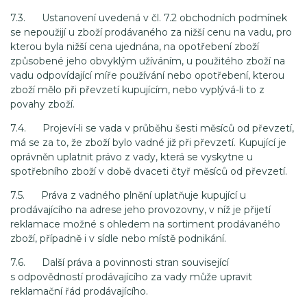
7.3. Ustanovení uvedená v čl. 7.2 obchodních podmínek
se nepoužijí u zboží prodávaného za nižší cenu na vadu, pro
kterou byla nižší cena ujednána, na opotřebení zboží
způsobené jeho obvyklým užíváním, u použitého zboží na
vadu odpovídající míře používání nebo opotřebení, kterou
zboží mělo při převzetí kupujícím, nebo vyplývá-li to z
povahy zboží.
7.4. Projeví-li se vada v průběhu šesti měsíců od převzetí,
má se za to, že zboží bylo vadné již při převzetí. Kupující je
oprávněn uplatnit právo z vady, která se vyskytne u
spotřebního zboží v době dvaceti čtyř měsíců od převzetí.
7.5. Práva z vadného plnění uplatňuje kupující u
prodávajícího na adrese jeho provozovny, v níž je přijetí
reklamace možné s ohledem na sortiment prodávaného
zboží, případně i v sídle nebo místě podnikání.
7.6. Další práva a povinnosti stran související
s odpovědností prodávajícího za vady může upravit
reklamační řád prodávajícího.