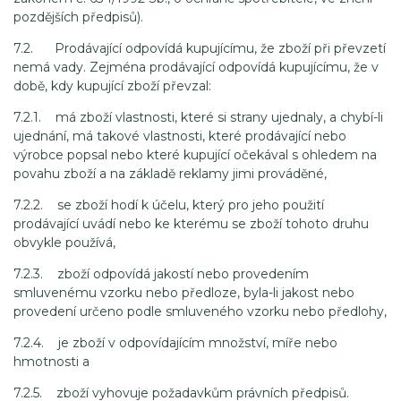
pozdějších předpisů).
7.2. Prodávající odpovídá kupujícímu, že zboží při převzetí
nemá vady. Zejména prodávající odpovídá kupujícímu, že v
době, kdy kupující zboží převzal:
7.2.1. má zboží vlastnosti, které si strany ujednaly, a chybí-li
ujednání, má takové vlastnosti, které prodávající nebo
výrobce popsal nebo které kupující očekával s ohledem na
povahu zboží a na základě reklamy jimi prováděné,
7.2.2. se zboží hodí k účelu, který pro jeho použití
prodávající uvádí nebo ke kterému se zboží tohoto druhu
obvykle používá,
7.2.3. zboží odpovídá jakostí nebo provedením
smluvenému vzorku nebo předloze, byla-li jakost nebo
provedení určeno podle smluveného vzorku nebo předlohy,
7.2.4. je zboží v odpovídajícím množství, míře nebo
hmotnosti a
7.2.5. zboží vyhovuje požadavkům právních předpisů.