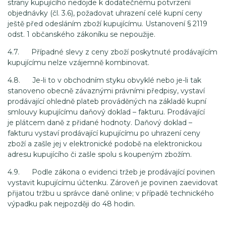
strany kupujícího nedojde k dodatečnému potvrzení
objednávky (čl. 3.6), požadovat uhrazení celé kupní ceny
ještě před odesláním zboží kupujícímu. Ustanovení § 2119
odst. 1 občanského zákoníku se nepoužije.
4.7. Případné slevy z ceny zboží poskytnuté prodávajícím
kupujícímu nelze vzájemně kombinovat.
4.8. Je-li to v obchodním styku obvyklé nebo je-li tak
stanoveno obecně závaznými právními předpisy, vystaví
prodávající ohledně plateb prováděných na základě kupní
smlouvy kupujícímu daňový doklad – fakturu. Prodávající
je plátcem daně z přidané hodnoty. Daňový doklad –
fakturu vystaví prodávající kupujícímu po uhrazení ceny
zboží a zašle jej v elektronické podobě na elektronickou
adresu kupujícího či zašle spolu s koupeným zbožím.
4.9. Podle zákona o evidenci tržeb je prodávající povinen
vystavit kupujícímu účtenku. Zároveň je povinen zaevidovat
přijatou tržbu u správce daně online; v případě technického
výpadku pak nejpozději do 48 hodin.