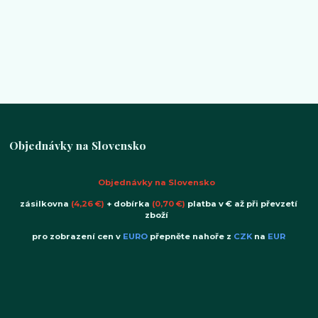
Objednávky na Slovensko
Objednávky na Slovensko
zásilkovna
(4,26 €)
+ dobírka
(0,70 €)
platba v € až při převzetí
zboží
pro zobrazení cen v
EURO
přepněte nahoře z
CZK
na
EUR