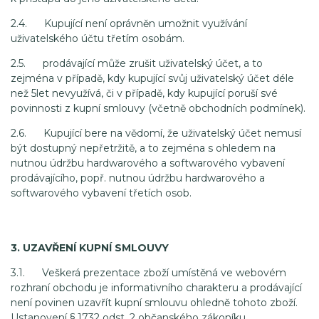
2.4. Kupující není oprávněn umožnit využívání
uživatelského účtu třetím osobám.
2.5. prodávající může zrušit uživatelský účet, a to
zejména v případě, kdy kupující svůj uživatelský účet déle
než 5let nevyužívá, či v případě, kdy kupující poruší své
povinnosti z kupní smlouvy (včetně obchodních podmínek).
2.6. Kupující bere na vědomí, že uživatelský účet nemusí
být dostupný nepřetržitě, a to zejména s ohledem na
nutnou údržbu hardwarového a softwarového vybavení
prodávajícího, popř. nutnou údržbu hardwarového a
softwarového vybavení třetích osob.
3. UZAVŘENÍ KUPNÍ SMLOUVY
3.1. Veškerá prezentace zboží umístěná ve webovém
rozhraní obchodu je informativního charakteru a prodávající
není povinen uzavřít kupní smlouvu ohledně tohoto zboží.
Ustanovení § 1732 odst. 2 občanského zákoníku