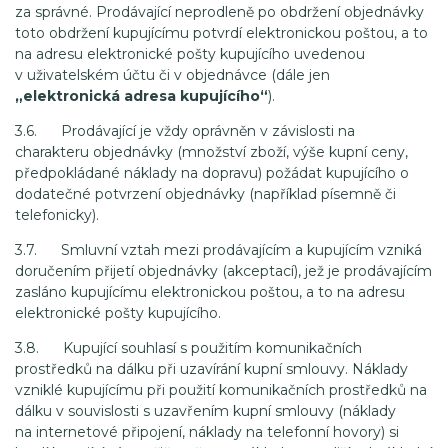
za správné. Prodávající neprodleně po obdržení objednávky
toto obdržení kupujícímu potvrdí elektronickou poštou, a to
na adresu elektronické pošty kupujícího uvedenou
v uživatelském účtu či v objednávce (dále jen
„elektronická adresa kupujícího“
).
3.6. Prodávající je vždy oprávněn v závislosti na
charakteru objednávky (množství zboží, výše kupní ceny,
předpokládané náklady na dopravu) požádat kupujícího o
dodatečné potvrzení objednávky (například písemně či
telefonicky).
3.7. Smluvní vztah mezi prodávajícím a kupujícím vzniká
doručením přijetí objednávky (akceptací), jež je prodávajícím
zasláno kupujícímu elektronickou poštou, a to na adresu
elektronické pošty kupujícího.
3.8. Kupující souhlasí s použitím komunikačních
prostředků na dálku při uzavírání kupní smlouvy. Náklady
vzniklé kupujícímu při použití komunikačních prostředků na
dálku v souvislosti s uzavřením kupní smlouvy (náklady
na internetové připojení, náklady na telefonní hovory) si