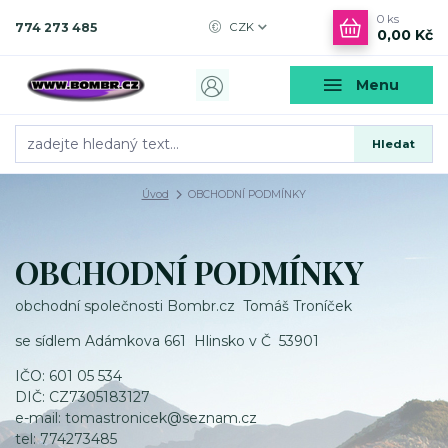
0
ks
774 273 485
CZK
0,00 Kč
Menu
Hledat
Úvod
OBCHODNÍ PODMÍNKY
OBCHODNÍ PODMÍNKY
obchodní společnosti Bombr.cz Tomáš Troníček
se sídlem Adámkova 661 Hlinsko v Č 53901
IČO: 601 05 534
DIČ: CZ7305183127
e-mail: tomastronicek@seznam.cz
tel: 774273485