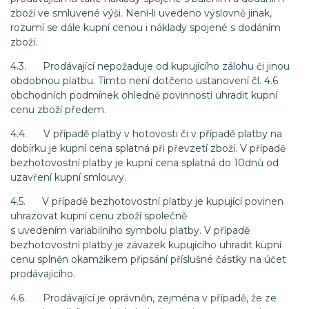
zboží ve smluvené výši. Není-li uvedeno výslovně jinak,
rozumí se dále kupní cenou i náklady spojené s dodáním
zboží.
4.3. Prodávající nepožaduje od kupujícího zálohu či jinou
obdobnou platbu. Tímto není dotčeno ustanovení čl. 4.6
obchodních podmínek ohledně povinnosti uhradit kupní
cenu zboží předem.
4.4. V případě platby v hotovosti či v případě platby na
dobírku je kupní cena splatná při převzetí zboží. V případě
bezhotovostní platby je kupní cena splatná do 10dnů od
uzavření kupní smlouvy.
4.5. V případě bezhotovostní platby je kupující povinen
uhrazovat kupní cenu zboží společně
s uvedením variabilního symbolu platby. V případě
bezhotovostní platby je závazek kupujícího uhradit kupní
cenu splněn okamžikem připsání příslušné částky na účet
prodávajícího.
4.6. Prodávající je oprávněn, zejména v případě, že ze