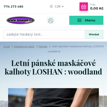
0
ks
774 273 485
CZK
0,00 Kč
Menu
Hledat
Úvod
Maskáčové zboží
Pánské
Letní pánské maskáčové kalhoty LOSHAN
: woodland
Letní pánské maskáčové
kalhoty LOSHAN : woodland