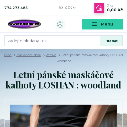
0
ks
774 273 485
CZK
0,00 Kč
Menu
Hledat
Úvod
Maskáčové zboží
Pánské
Letní pánské maskáčové kalhoty LOSHAN
: woodland
Letní pánské maskáčové
kalhoty LOSHAN : woodland