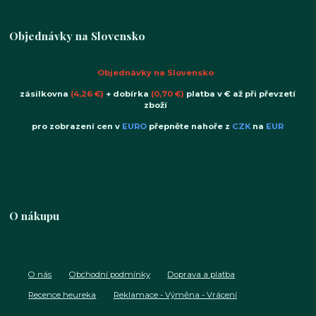
Objednávky na Slovensko
Objednávky na Slovensko
zásilkovna
(4,26 €)
+ dobírka
(0,70 €)
platba v € až při převzetí
zboží
pro zobrazení cen v
EURO
přepněte nahoře z
CZK
na
EUR
O nákupu
O nás
Obchodní podmínky
Doprava a platba
Recence heureka
Reklamace - Výměna - Vrácení