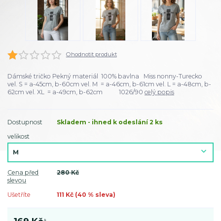
Ohodnotit produkt
Dámské tričko Pekný materiál 100% bavlna Miss nonny-Turecko
vel. S = a-45cm, b-60cm vel. M = a-46cm, b-61cm vel. L = a-48cm, b-
62cm vel. XL = a-49cm, b-62cm 1026/90
celý popis
Dostupnost
Skladem - ihned k odeslání 2 ks
velikost
Cena před
280 Kč
slevou
Ušetříte
111 Kč (
40
% sleva)