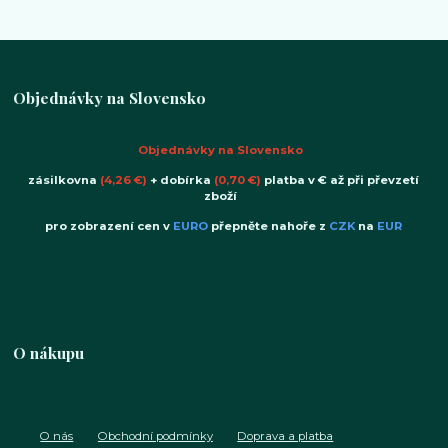
Objednávky na Slovensko
Objednávky na Slovensko
zásilkovna
(4,26 €)
+ dobírka
(0,70 €)
platba v € až při převzetí
zboží
pro zobrazení cen v
EURO
přepněte nahoře z
CZK
na
EUR
O nákupu
O nás
Obchodní podmínky
Doprava a platba