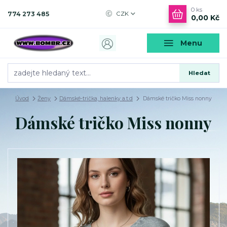
0
ks
774 273 485
CZK
0,00 Kč
Menu
Hledat
Úvod
Ženy
Dámské-trička, halenky a.t.d
Dámské tričko Miss nonny
Dámské tričko Miss nonny