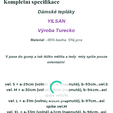
Kompletní specifikace
Dámské tepláky
YILSAN
Výroba Turecko
Materiál
--95% bavlna 5%Lycra
V pase do gumy a tak těžko měřita a tedy míry spíše pouze
orientační
vel. S = a-29cm (volně) 36cm (napnutě), b-93cm...vel.S
vel. M = a-30cm (volně) 38cm (napnutě), b-94cm...asi
spíše velS/M
vel. L = a-31m (volně) 40cm (napnutě), b-97cm...asi
spíše vel.M
vel. XL = a-33m (volně) 42cm (napnutě), b-96cm...asi