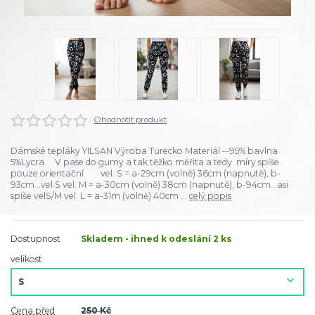
Ohodnotit produkt
Dámské tepláky YILSAN Výroba Turecko Materiál --95% bavlna
5%Lycra V pase do gumy a tak těžko měřita a tedy míry spíše
pouze orientační vel. S = a-29cm (volně) 36cm (napnutě), b-
93cm...vel.S vel. M = a-30cm (volně) 38cm (napnutě), b-94cm...asi
spíše velS/M vel. L = a-31m (volně) 40cm ...
celý popis
Dostupnost
Skladem - ihned k odeslání 2 ks
velikost
Cena před
250 Kč