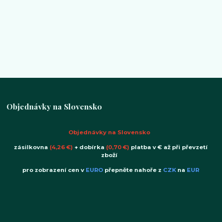
Objednávky na Slovensko
Objednávky na Slovensko
zásilkovna
(4,26 €)
+ dobírka
(0,70 €)
platba v € až při převzetí
zboží
pro zobrazení cen v
EURO
přepněte nahoře z
CZK
na
EUR