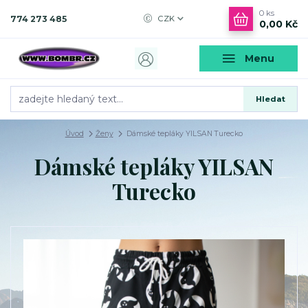
0
ks
774 273 485
CZK
0,00 Kč
Menu
Hledat
Úvod
Ženy
Dámské tepláky YILSAN Turecko
Dámské tepláky YILSAN
Turecko