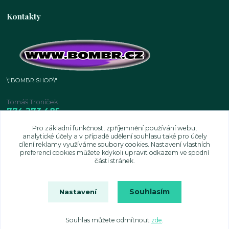
Kontakty
\"BOMBR SHOP\"
Tomáš Troníček
774 273 485
IČO: 601 05 534
Pro základní funkčnost, zpříjemnění používání webu,
analytické účely a v případě udělení souhlasu také pro účely
tomastronicek@seznam.cz
cílení reklamy využíváme soubory cookies. Nastavení vlastních
preferencí cookies můžete kdykoli upravit odkazem ve spodní
části stránek.
Souhlasím
Nastavení
Souhlas můžete odmítnout
zde
.
Vytvořeno na
Eshop-rychle.cz