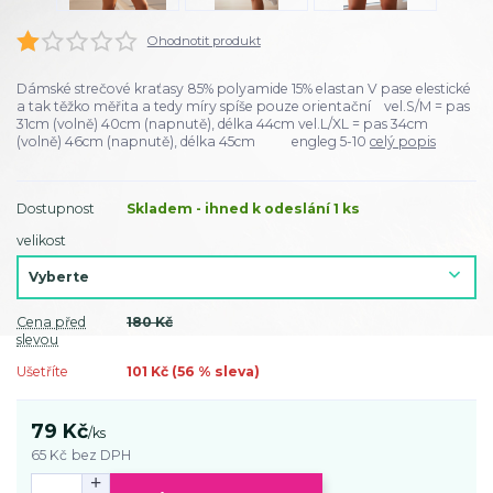
Ohodnotit produkt
Dámské strečové kraťasy 85% polyamide 15% elastan V pase elestické
a tak těžko měřita a tedy míry spíše pouze orientační vel.S/M = pas
31cm (volně) 40cm (napnutě), délka 44cm vel.L/XL = pas 34cm
(volně) 46cm (napnutě), délka 45cm engleg 5-10
celý popis
Dostupnost
Skladem - ihned k odeslání 1 ks
velikost
Cena před
180 Kč
slevou
Ušetříte
101 Kč (
56
% sleva)
79 Kč
/
ks
65 Kč
bez DPH