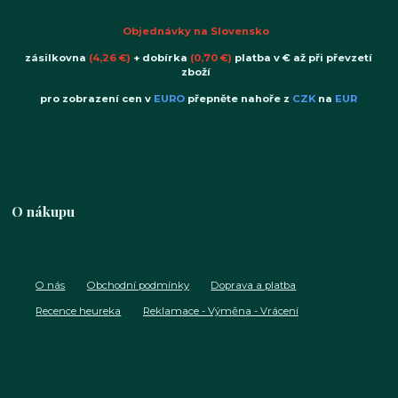
Objednávky na Slovensko
zásilkovna
(4,26 €)
+ dobírka
(0,70 €)
platba v € až při převzetí
zboží
pro zobrazení cen v
EURO
přepněte nahoře z
CZK
na
EUR
O nákupu
O nás
Obchodní podmínky
Doprava a platba
Recence heureka
Reklamace - Výměna - Vrácení