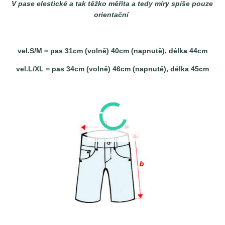
V pase elestické a tak těžko měřita a tedy míry spíše pouze
orientační
vel.S/M = pas 31cm (volně) 40cm (napnutě), délka 44cm
vel.L/XL = pas 34cm (volně) 46
cm (napnutě), délka 45cm