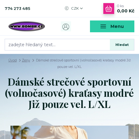
0
ks
774 273 485
CZK
0,00 Kč
Menu
Hledat
Úvod
Ženy
Dámské strečové sportovní (volnočasové) kraťasy modré Již
pouze vel. L/XL
Dámské strečové sportovní
(volnočasové) kraťasy modré
Již pouze vel. L/XL