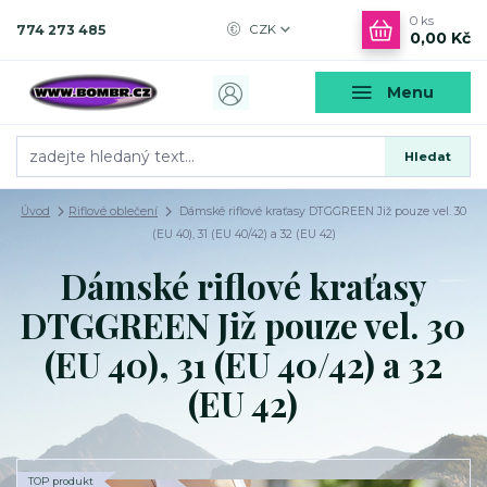
0
ks
774 273 485
CZK
0,00 Kč
Menu
Hledat
Úvod
Riflové oblečení
Dámské riflové kraťasy DTGGREEN Již pouze vel. 30
(EU 40), 31 (EU 40/42) a 32 (EU 42)
Dámské riflové kraťasy
DTGGREEN Již pouze vel. 30
(EU 40), 31 (EU 40/42) a 32
(EU 42)
TOP produkt