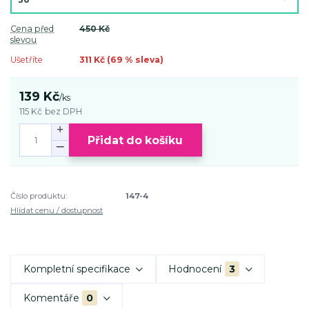
Cena před
450 Kč
slevou
Ušetříte
311 Kč (
69
% sleva)
139 Kč
/
ks
115 Kč
bez DPH
Přidat do košíku
Číslo produktu:
147-4
Hlídat cenu / dostupnost
Kompletní specifikace
Hodnocení
3
Komentáře
0