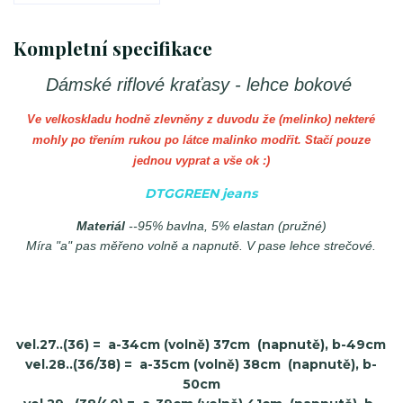
Kompletní specifikace
Dámské riflové kraťasy - lehce bokové
Ve velkoskladu hodně zlevněny z duvodu že (melinko) nekteré
mohly po třením rukou po látce malinko modřit. Stačí pouze
jednou vyprat a vše ok :)
DTGGREEN jeans
Materiál
--95% bavlna, 5% elastan (pružné)
Míra "a" pas měřeno volně a napnutě. V pase lehce strečové.
vel.27..(36)
= a-34cm (volně) 37cm (napnutě), b-49cm
vel.28..(36/38) = a-35cm (volně) 38cm (napnutě), b-
50cm