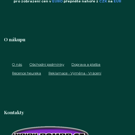
pro zobrazení cen v
EURO
přepněte nahoře z
CZK
na
EUR
O nákupu
O nás
Obchodní podmínky
Doprava a platba
Recence heureka
Reklamace - Výměna - Vrácení
Kontakty