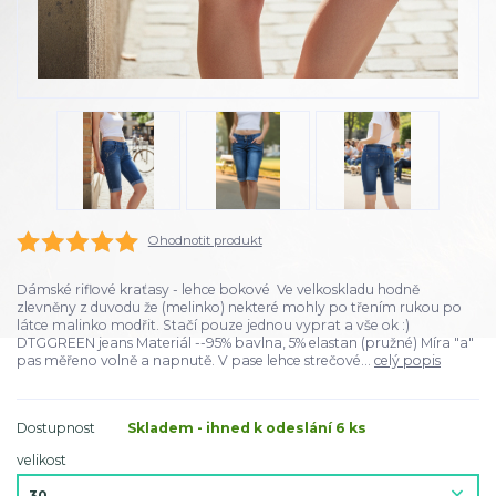
Ohodnotit produkt
Dámské riflové kraťasy - lehce bokové Ve velkoskladu hodně
zlevněny z duvodu že (melinko) nekteré mohly po třením rukou po
látce malinko modřit. Stačí pouze jednou vyprat a vše ok :)
DTGGREEN jeans Materiál --95% bavlna, 5% elastan (pružné) Míra "a"
pas měřeno volně a napnutě. V pase lehce strečové...
celý popis
Dostupnost
Skladem - ihned k odeslání 6 ks
velikost