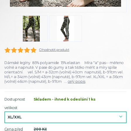
Ohodnotit produkt
Dámské legíny 85% polyamide 15% elastan Míra "a" pas-- měřeno
volně a napnutě. V pase do gumy a tak těžko měřit a míry spíše
orientační. vel. S/M = a-32cm (volně) 40cm napnutě), b-97cm vel.
M/L= a-34cm (volně) 43cm (napnutě), b-97cm vel. XL/XXL = a-36cm
(volně) 46cm (napnutě), b-97cm ...
celý popis
Dostupnost
Skladem - ihned k odeslání 1 ks
velikost
Cena před
200 Kč