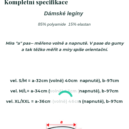
Kompletní specifikace
Dámské legíny
85% polyamide 15% elastan
Míra "a" pas-- měřeno volně a napnutě. V pase do gumy
a tak těžko měřit a míry spíše orientační.
vel. S/M = a-32cm (volně) 40cm napnutě), b-97cm
vel. M/L= a-34cm (volně) 43cm (napnutě), b-97cm
vel. XL/XXL = a-36cm (volně) 46cm (napnutě), b-97cm