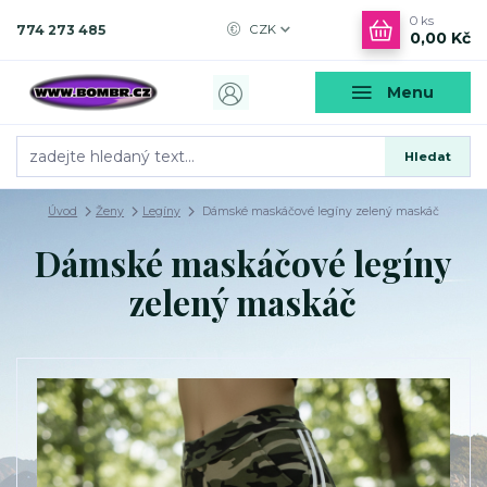
0
ks
774 273 485
CZK
0,00 Kč
Menu
Hledat
Úvod
Ženy
Legíny
Dámské maskáčové legíny zelený maskáč
Dámské maskáčové legíny
zelený maskáč