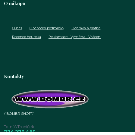
O nákupu
O nás
Obchodní podmínky
Doprava a platba
Recence heureka
Reklamace - Výměna - Vrácení
Kontakty
\"BOMBR SHOP\"
Tomáš Troníček
774 273 485