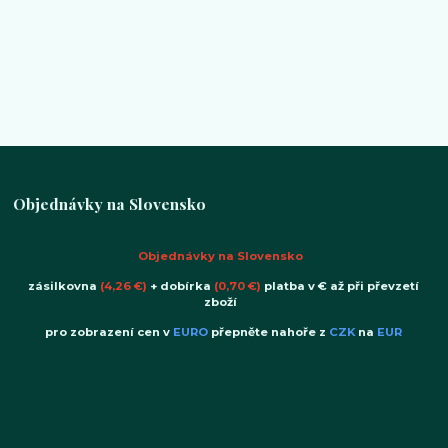
Objednávky na Slovensko
Objednávky na Slovensko
zásilkovna
(4,26 €)
+ dobírka
(0,70 €)
platba v € až při převzetí
zboží
pro zobrazení cen v
EURO
přepněte nahoře z
CZK
na
EUR