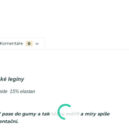
Komentáře
0
ké legíny
ide 15% elastan
V pase do gumy a tak těžko měřit a míry spíše
entační.