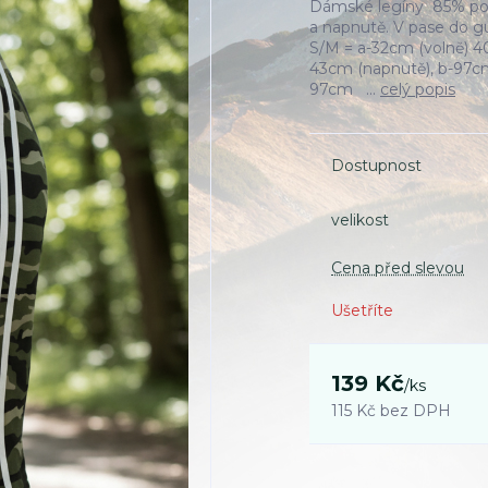
Dámské legíny 85% pol
a napnutě. V pase do gu
S/M = a-32cm (volně) 4
43cm (napnutě), b-97cm
97cm ...
celý popis
Dostupnost
velikost
Cena před slevou
Ušetříte
139 Kč
/
ks
115 Kč
bez DPH