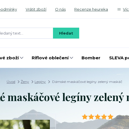
podmínky
Vrátit zboží
O nás
Recenze heureka
Ví
Hledat
é zboží
Riflové oblečení
Bomber
SLEVA p
Úvod
Ženy
Legíny
Dámské maskáčové legíny zelený maskáč
 maskáčové legíny zelený
Ohodno