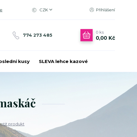
ce
CZK
Přihlášení
0
ks
774 273 485
0,00 Kč
oslední kusy
SLEVA lehce kazové
 maskáč
tit produkt