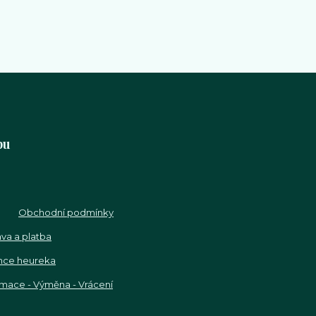
pu
Obchodní podmínky
va a platba
nce heureka
mace - Výměna - Vrácení