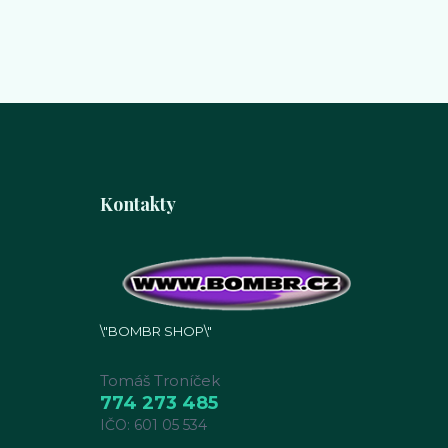
Kontakty
\"BOMBR SHOP\"
Tomáš Troníček
774 273 485
IČO: 601 05 534