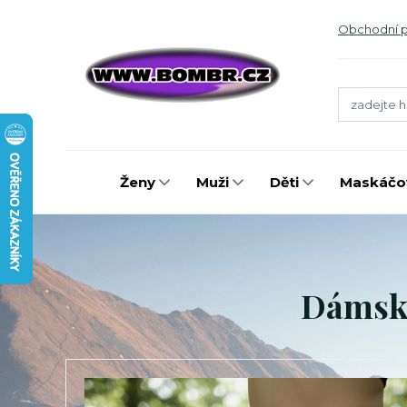
Obchodní 
Ženy
Muži
Děti
Maskáčov
Dámské