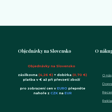
Objednávky na Slovensko
O náku
Objednávky na Slovensko
zásilkovna
(4,26 €)
+ dobírka
(0,70 €)
O nás
platba v € až při převzetí zboží
Dopra
pro zobrazení cen v
EURO
přepněte
Rece
nahoře z
CZK
na
EUR
Rekla