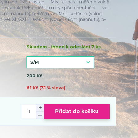
yamide 15% elastan Míra "a" pas-- měřeno volně
my a tak těžko měřit a míry spíše orientační. vel.
0cm napnutě), b-97cm vel. M/L= a-34cm (volně)
 vel. XL/XXL = a-36cm (volně) 46cm (napnutě), b-
Skladem - ihned k odeslání 7 ks
200 Kč
61 Kč (
31
% sleva)
Přidat do košíku