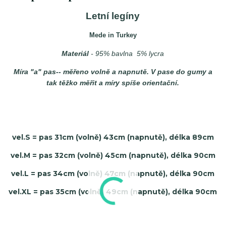
Letní legíny
Mede in Turkey
Materiál
- 95% bavlna 5% lycra
Míra "a" pas-- měřeno volně a napnutě. V pase do gumy a
tak těžko měřit a míry spíše orientační.
vel.S = pas 31cm (volně) 43cm (napnutě), délka 89cm
vel.M = pas 32cm (volně) 45cm (napnutě), délka 90cm
vel.L = pas 34cm (volně) 47cm (napnutě), délka 90cm
vel.XL = pas 35cm (volně) 49cm (napnutě), délka 90cm