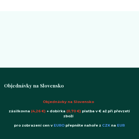
Objednávky na Slovensko
Objednávky na Slovensko
zásilkovna
(4,26 €)
+ dobírka
(0,70 €)
platba v € až při převzetí
zboží
pro zobrazení cen v
EURO
přepněte nahoře z
CZK
na
EUR