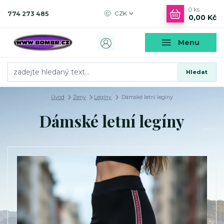
0
ks
774 273 485
CZK
0,00 Kč
Menu
Hledat
Úvod
Ženy
Legíny
Dámské letní legíny
Dámské letní legíny