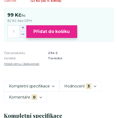
Ušetříte
121 Kč (
55
% sleva)
99 Kč
/
ks
82 Kč
bez DPH
Přidat do košíku
Číslo produktu:
234-2
Výrobce:
Turecko
Hlídat cenu / dostupnost
Kompletní specifikace
Hodnocení
3
Komentáře
0
Kompletní specifikace