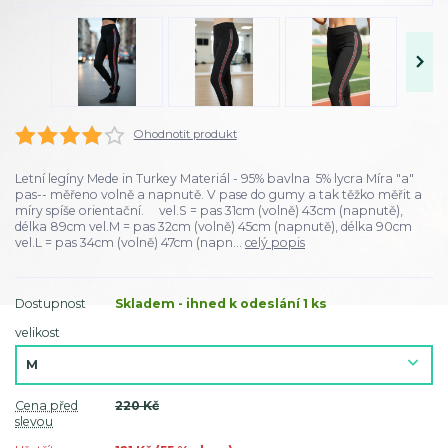
Ohodnotit produkt
Letní legíny Mede in Turkey Materiál - 95% bavlna 5% lycra Míra "a"
pas-- měřeno volně a napnutě. V pase do gumy a tak těžko měřit a
míry spíše orientační. vel.S = pas 31cm (volně) 43cm (napnutě),
délka 89cm vel.M = pas 32cm (volně) 45cm (napnutě), délka 90cm
vel.L = pas 34cm (volně) 47cm (napn...
celý popis
Dostupnost
Skladem - ihned k odeslání 1 ks
velikost
Cena před
220 Kč
slevou