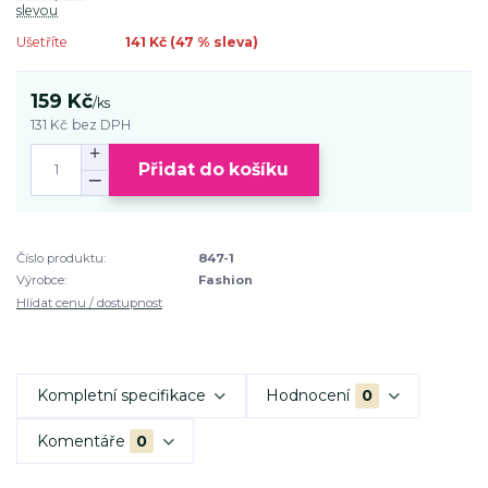
slevou
Ušetříte
141 Kč (
47
% sleva)
159 Kč
/
ks
131 Kč
bez DPH
Přidat do košíku
Číslo produktu:
847-1
Výrobce:
Fashion
Hlídat cenu / dostupnost
Kompletní specifikace
Hodnocení
0
Komentáře
0