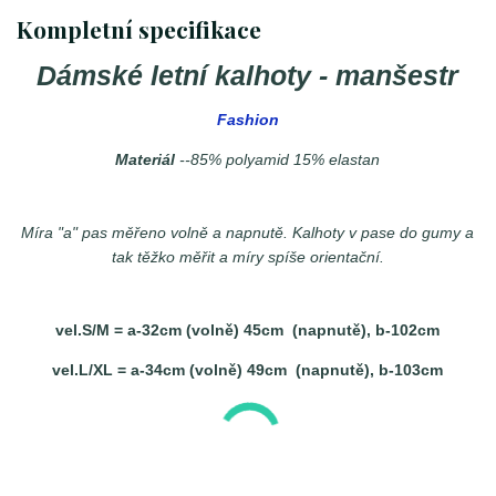
Kompletní specifikace
Dámské letní kalhoty - manšestr
Fashion
Materiál
--85% polyamid 15% elastan
Míra "a" pas měřeno volně a napnutě. Kalhoty v pase do gumy a
tak těžko měřit a míry spíše orientační.
vel.S/M = a-32cm (volně) 45cm (napnutě), b-102cm
vel.L/XL = a-34cm (volně) 49cm (napnutě), b-103cm