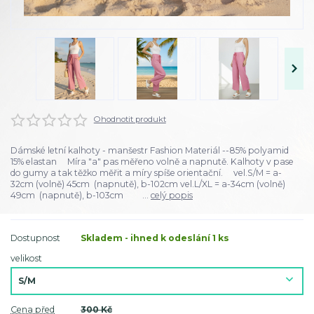
Ohodnotit produkt
Dámské letní kalhoty - manšestr Fashion Materiál --85% polyamid
15% elastan Míra "a" pas měřeno volně a napnutě. Kalhoty v pase
do gumy a tak těžko měřit a míry spíše orientační. vel.S/M = a-
32cm (volně) 45cm (napnutě), b-102cm vel.L/XL = a-34cm (volně)
49cm (napnutě), b-103cm ...
celý popis
Dostupnost
Skladem - ihned k odeslání 1 ks
velikost
Cena před
300 Kč