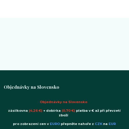
Objednávky na Slovensko
Objednávky na Slovensko
zásilkovna
(4,26 €)
+ dobírka
(0,70 €)
platba v € až při převzetí
zboží
pro zobrazení cen v
EURO
přepněte nahoře z
CZK
na
EUR