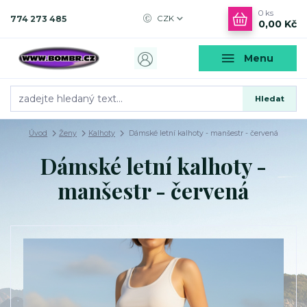
0
ks
774 273 485
CZK
0,00 Kč
Menu
Hledat
Úvod
Ženy
Kalhoty
Dámské letní kalhoty - manšestr - červená
Dámské letní kalhoty -
manšestr - červená