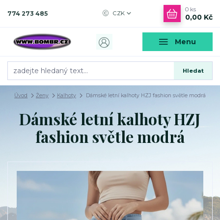
0
ks
774 273 485
CZK
0,00 Kč
Menu
Hledat
Úvod
Ženy
Kalhoty
Dámské letní kalhoty HZJ fashion světle modrá
Dámské letní kalhoty HZJ
fashion světle modrá