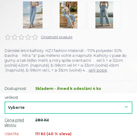
Ohodnotit produkt
Dámské letní kalhoty HZJ fashion Materiál --70% polyester 30%
bavlna Míra "a" pas měřeno volně a napnutě. Kalhoty v pase do
gumy a tak těžko měřit a míry spíše orientační. vel.S = a-32cm
(volně) 42cm (napnutě), b-98cm vel.M = a-33cm (volně) 45cm
(napnutě), b-98cm vel.L = a-35cm (volně) 4...
celý popis
Dostupnost
Skladem - ihned k odeslání 4 ks
velikost
Cena před
280 Kč
slevou
Ušetříte
111 Kč (
40
% sleva)