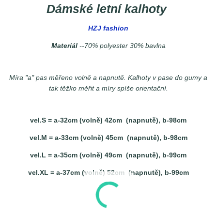
Dámské letní kalhoty
HZJ fashion
Materiál
--70% polyester 30% bavlna
Míra "a" pas měřeno volně a napnutě. Kalhoty v pase do gumy a
tak těžko měřit a míry spíše orientační.
vel.S = a-32cm (volně) 42cm (napnutě), b-98cm
vel.M = a-33cm (volně) 45cm (napnutě), b-98cm
vel.L = a-35cm (volně) 49cm (napnutě), b-99cm
vel.XL = a-37cm (volně) 52cm (napnutě), b-99cm