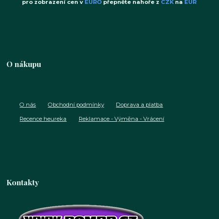
pro zobrazení cen v
EURO
přepněte nahoře z
CZK
na
EUR
O nákupu
O nás
Obchodní podmínky
Doprava a platba
Recence heureka
Reklamace - Výměna - Vrácení
Kontakty