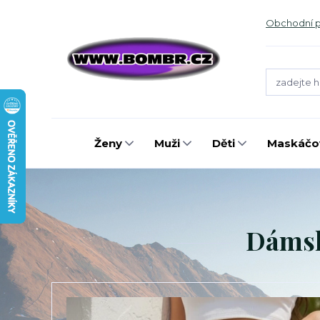
Obchodní 
Ženy
Muži
Děti
Maskáčov
Dámské