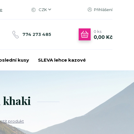
ce
CZK
Přihlášení
0
ks
774 273 485
0,00 Kč
oslední kusy
SLEVA lehce kazové
n khaki
tit produkt