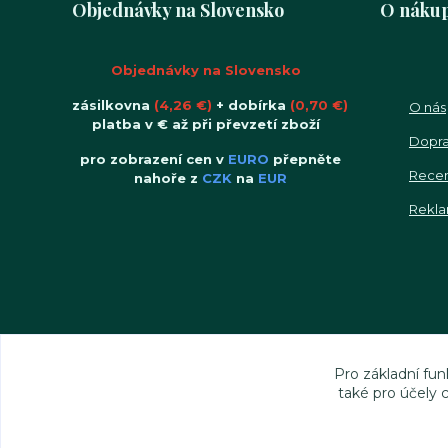
Objednávky na Slovensko
O náku
Objednávky na Slovensko
zásilkovna
(4,26 €)
+ dobírka
(0,70 €)
O nás
platba v € až při převzetí zboží
Dopra
pro zobrazení cen v
EURO
přepněte
Rece
nahoře z
CZK
na
EUR
Rekla
Pro základní fun
také pro účely 