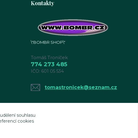
Kontakty
\"BOMBR SHOP\"
Tomáš Troníček
774 273 485
IČO: 601 05 534
tomastronicek@seznam.cz
 udělení souhlasu
eferencí cookies