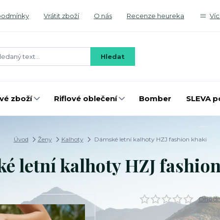
podmínky
Vrátit zboží
O nás
Recenze heureka
Ví
Hledat
é zboží
Riflové oblečení
Bomber
SLEVA p
Úvod
Ženy
Kalhoty
Dámské letní kalhoty HZJ fashion khaki
 letní kalhoty HZJ fashio
Ohodno