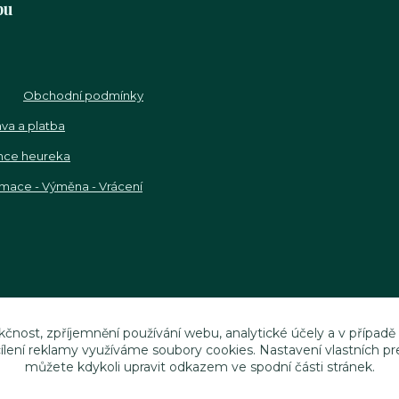
pu
Obchodní podmínky
va a platba
nce heureka
mace - Výměna - Vrácení
kčnost, zpříjemnění používání webu, analytické účely a v případě
cílení reklamy využíváme soubory cookies. Nastavení vlastních pr
můžete kdykoli upravit odkazem ve spodní části stránek.