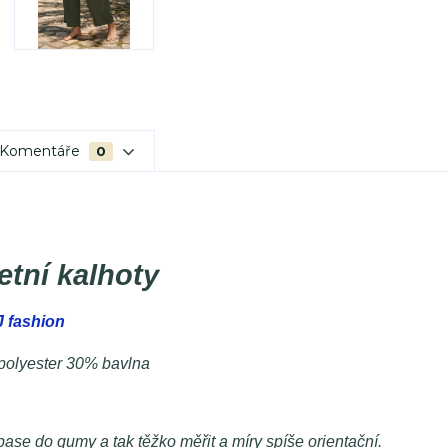
Komentáře
0
etní kalhoty
 fashion
polyester 30% bavlna
ase do gumy a tak těžko měřit a míry spíše orientační.