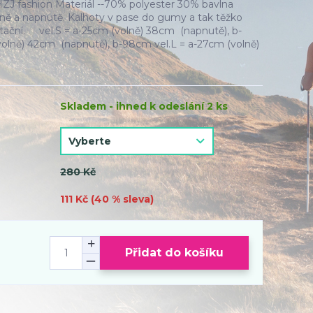
HZJ fashion Materiál --70% polyester 30% bavlna
lně a napnutě. Kalhoty v pase do gumy a tak těžko
ntační. vel.S = a-25cm (volně) 38cm (napnutě), b-
olně) 42cm (napnutě), b-98cm vel.L = a-27cm (volně)
Skladem - ihned k odeslání 2 ks
280 Kč
111 Kč (
40
% sleva)
Přidat do košíku