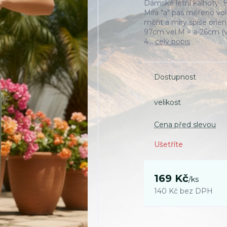
Dámské letní kalhoty 
Míra "a" pas měřeno vo
měřit a míry spíše orie
97cm vel.M = a-26cm (v
4...
celý popis
Dostupnost
velikost
Cena před slevou
Ušetříte
169 Kč
/
ks
140 Kč
bez DPH