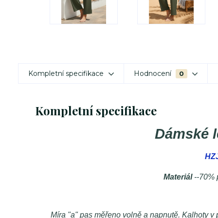
Kompletní specifikace
Hodnocení
0
Kompletní specifikace
Dámské l
HZJ
Materiál
--70% 
Míra "a" pas měřeno volně a napnutě. Kalhoty v p