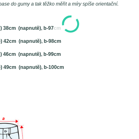
ase do gumy a tak těžko měřit a míry spíše orientační.
ě) 38cm (napnutě), b-97cm
ě) 42cm (napnutě), b-98cm
ě) 46cm (napnutě), b-99cm
ě) 49cm (napnutě), b-100cm