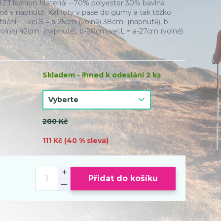
HZJ fashion Materiál --70% polyester 30% bavlna
lně a napnutě. Kalhoty v pase do gumy a tak těžko
ntační. vel.S = a-25cm (volně) 38cm (napnutě), b-
olně) 42cm (napnutě), b-98cm vel.L = a-27cm (volně)
Skladem - ihned k odeslání 2 ks
280 Kč
111 Kč (
40
% sleva)
Přidat do košíku