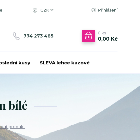
ce
CZK
Přihlášení
0
ks
774 273 485
0,00 Kč
oslední kusy
SLEVA lehce kazové
n bílé
tit produkt