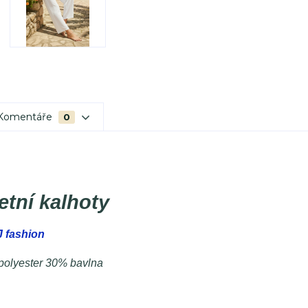
Komentáře
0
etní kalhoty
 fashion
polyester 30% bavlna