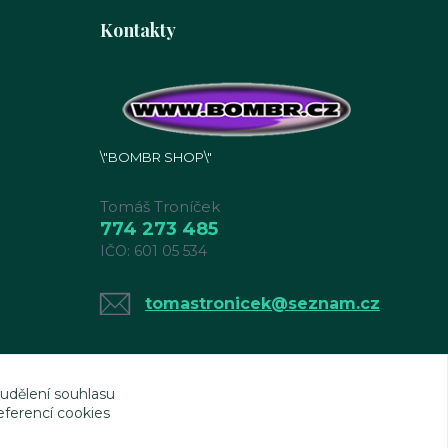
Kontakty
\"BOMBR SHOP\"
Tomáš Troníček
774 273 485
IČO: 601 05 534
tomastronicek@seznam.cz
 udělení souhlasu
eferencí cookies