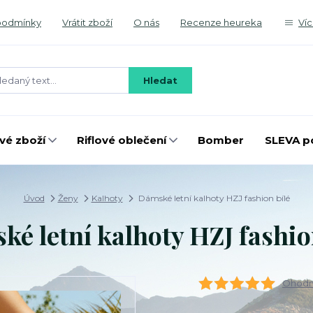
podmínky
Vrátit zboží
O nás
Recenze heureka
Ví
Hledat
é zboží
Riflové oblečení
Bomber
SLEVA p
Úvod
Ženy
Kalhoty
Dámské letní kalhoty HZJ fashion bílé
é letní kalhoty HZJ fashio
Ohodno