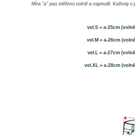
Míra "a" pas měřeno volně a napnutě. Kalhoty v p
vel.S = a-25cm (voln
vel.M = a-26cm (voln
vel.L = a-27cm (voln
vel.XL = a-28cm (voln