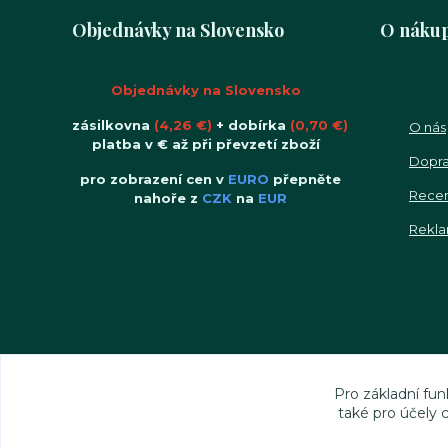
Objednávky na Slovensko
O náku
Objednávky na Slovensko
zásilkovna
(4,26 €)
+ dobírka
(0,70 €)
O nás
platba v € až při převzetí zboží
Dopra
pro zobrazení cen v
EURO
přepněte
Rece
nahoře z
CZK
na
EUR
Rekla
Pro základní fun
také pro účely 