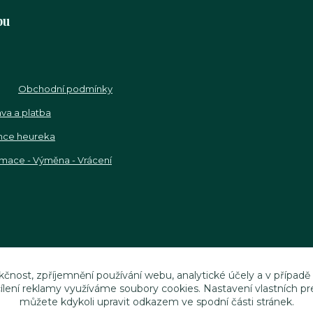
pu
Obchodní podmínky
va a platba
nce heureka
mace - Výměna - Vrácení
kčnost, zpříjemnění používání webu, analytické účely a v případě
cílení reklamy využíváme soubory cookies. Nastavení vlastních pr
můžete kdykoli upravit odkazem ve spodní části stránek.