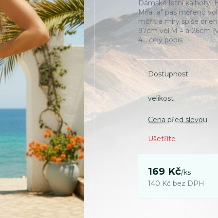
Dámské letní kalhoty 
Míra "a" pas měřeno vo
měřit a míry spíše orie
97cm vel.M = a-26cm (v
4...
celý popis
Dostupnost
velikost
Cena před slevou
Ušetříte
169 Kč
/
ks
140 Kč
bez DPH