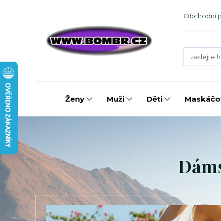
Obchodní 
Ženy
Muži
Děti
Maskáčov
Dámsk