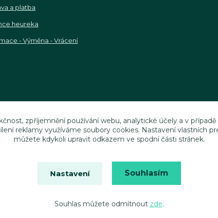
va a platba
nce heureka
mace - Výměna - Vrácení
kčnost, zpříjemnění používání webu, analytické účely a v případě
cílení reklamy využíváme soubory cookies. Nastavení vlastních pr
můžete kdykoli upravit odkazem ve spodní části stránek.
Souhlasím
Nastavení
Vytvořeno na
Eshop-rychle.cz
Souhlas můžete odmítnout
zde
.