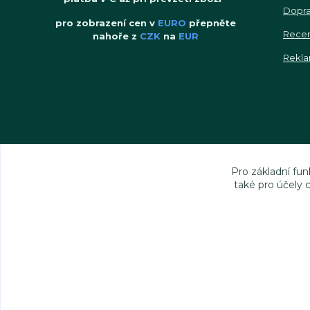
Dopra
pro zobrazení cen v
EURO
přepněte
Rece
nahoře z
CZK
na
EUR
Rekla
Pro základní fun
také pro účely 