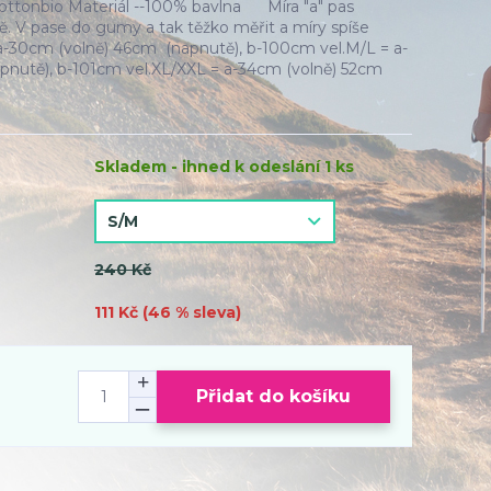
ottonbio Materiál --100% bavlna Míra "a" pas
. V pase do gumy a tak těžko měřit a míry spíše
a-30cm (volně) 46cm (napnutě), b-100cm vel.M/L = a-
nutě), b-101cm vel.XL/XXL = a-34cm (volně) 52cm
Skladem - ihned k odeslání 1 ks
240 Kč
111 Kč (
46
% sleva)
Přidat do košíku