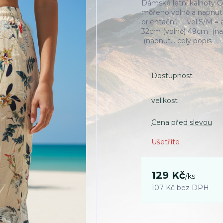
Dámské letní kalhoty C
měřeno volně a napnutě
orientační. vel.S/M = 
32cm (volně) 49cm (nap
(napnut...
celý popis
Dostupnost
velikost
Cena před slevou
Ušetříte
129 Kč
/
ks
107 Kč
bez DPH