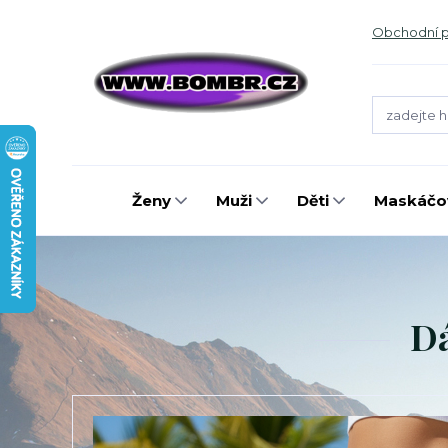
Obchodní 
Ženy
Muži
Děti
Maskáčov
Dá