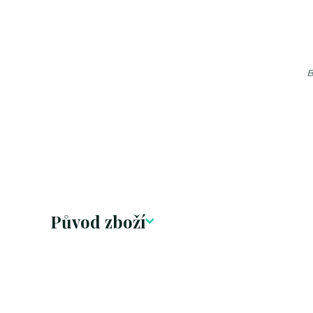
B
Původ zboží