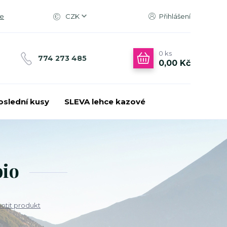
ce
CZK
Přihlášení
0
ks
774 273 485
0,00 Kč
oslední kusy
SLEVA lehce kazové
bio
tit produkt