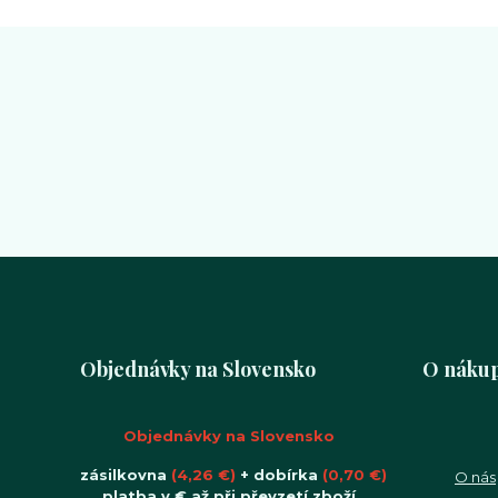
Objednávky na Slovensko
O náku
Objednávky na Slovensko
zásilkovna
(4,26 €)
+ dobírka
(0,70 €)
O nás
platba v € až při převzetí zboží