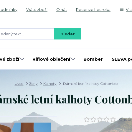
podmínky
Vrátit zboží
O nás
Recenze heureka
Ví
Hledat
é zboží
Riflové oblečení
Bomber
SLEVA p
Úvod
Ženy
Kalhoty
Dámské letní kalhoty Cottonbio
mské letní kalhoty Cotton
Ohodno