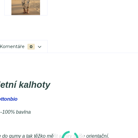
Komentáře
0
etní kalhoty
ttonbio
--100% bavlna
do gumy a tak těžko měřit a míry spíše orientační.