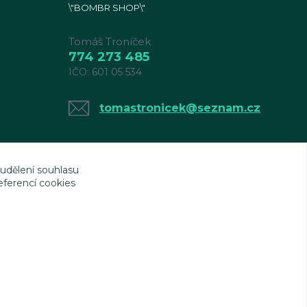
\"BOMBR SHOP\"
Tomáš Troníček
774 273 485
IČO: 601 05 534
tomastronicek@seznam.cz
 udělení souhlasu
eferencí cookies