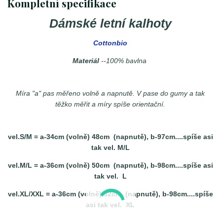
Kompletní specifikace
Dámské letní kalhoty
Cottonbio
Materiál
--100% bavlna
Míra "a" pas měřeno volně a napnutě. V pase do gumy a tak
těžko měřit a míry spíše orientační.
vel.S/M = a-34cm (volně) 48cm (napnutě), b-97cm....spíše asi
tak vel. M/L
vel.M/L = a-36cm (volně) 50cm (napnutě), b-98cm....spíše asi
tak vel. L
vel.XL/XXL = a-36cm (volně) 52cm (napnutě), b-98cm....spíše
asi tak vel. XL