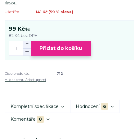
slevou
Ušetříte
141 Kč (
59
% sleva)
99 Kč
/
ks
82 Kč
bez DPH
Přidat do košíku
Číslo produktu:
712
Hlídat cenu / dostupnost
Kompletní specifikace
Hodnocení
6
Komentáře
0