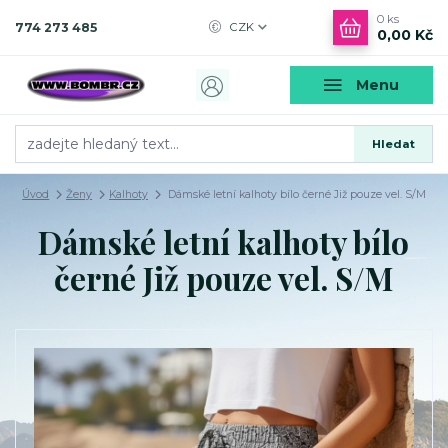
0
ks
774 273 485
CZK
0,00 Kč
Menu
Hledat
Úvod
Ženy
Kalhoty
Dámské letní kalhoty bílo černé Již pouze vel. S/M
Dámské letní kalhoty bílo
černé Již pouze vel. S/M