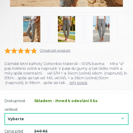
Ohodnotit produkt
Dámské letní kalhoty Cottonbio Materiál --100% bavlna Míra "a"
pas měřeno volně a napnutě. V pase do gumy a tak těžko měřit a
míry spíše orientační. vel.S/M = a-34cm (volně) 48cm (napnutě), b-
97cm....spíše asi tak vel. M/L vel.M/L = a-36cm (volně) 50cm
(napnutě), b-98cm....spíše asi tak ...
celý popis
Dostupnost
Skladem - ihned k odeslání 5 ks
velikost
Cena před
240 Kč