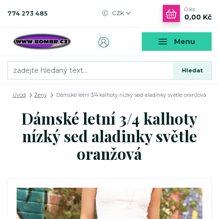
0
ks
774 273 485
CZK
0,00 Kč
Menu
Hledat
Úvod
Ženy
Dámské letní 3/4 kalhoty nízký sed aladinky světle oranžová
Dámské letní 3/4 kalhoty
nízký sed aladinky světle
oranžová