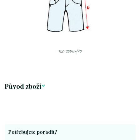
112? 2090?/70
Původ zboží
Potřebujete poradit?