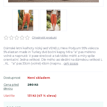
Ohodnotit produkt
Dámské letní kalhoty nízký sed VENELLI New Podyum 95% viskoza
5% elastan made in Turkey dvě boční kapsy Míra "a" pas měřeno
volně a napnutě. V pase strečové a tak těžko měřit a míry spíše
orientační. Jedna velikost. Dle mého asi ideální na dámskou velikost L
, XL. "a" pas 33cm (volně) 45cm (napnu...
celý popis
Dostupnost
Není skladem
Cena před
280 Kč
slevou
Ušetříte
131 Kč (
47
% sleva)