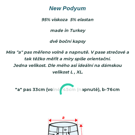
New Podyum
95% viskoza 5% elastan
made in Turkey
dvě boční kapsy
Míra "a" pas měřeno volně a napnutě. V pase strečové a
tak těžko měřit a míry spíše orientační.
Jedna velikost. Dle mého asi ideální na dámskou
velikost L , XL.
"a"
pas 33cm (volně) 45cm (napnutě), b-76cm