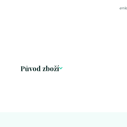
enl
Původ zboží