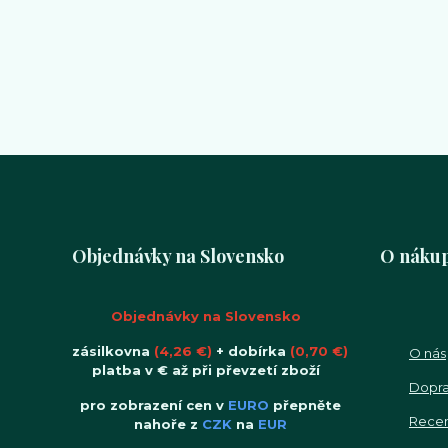
Objednávky na Slovensko
O náku
Objednávky na Slovensko
zásilkovna
(4,26 €)
+ dobírka
(0,70 €)
O nás
platba v € až při převzetí zboží
Dopra
pro zobrazení cen v
EURO
přepněte
Rece
nahoře z
CZK
na
EUR