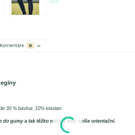
Komentáře
0
egíny
de 30 % bavlna 10% elastan
 do gumy a tak těžko měřit a míry spíše orientační.