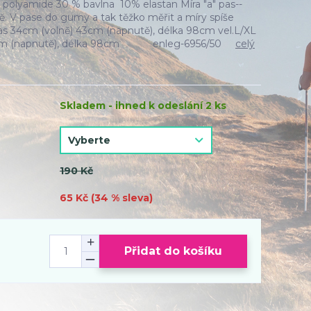
polyamide 30 % bavlna 10% elastan Míra "a" pas--
. V pase do gumy a tak těžko měřit a míry spíše
pas 34cm (volně) 43cm (napnutě), délka 98cm vel.L/XL
48cm (napnutě), délka 98cm enleg-6956/50
celý
Skladem - ihned k odeslání 2 ks
190 Kč
65 Kč (
34
% sleva)
Přidat do košíku