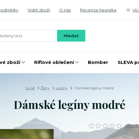
podmínky
Vrátit zboží
O nás
Recenze heureka
Ví
Hledat
é zboží
Riflové oblečení
Bomber
SLEVA p
Úvod
Ženy
Legíny
Dámské legíny modré
Dámské legíny modré
Ohodno