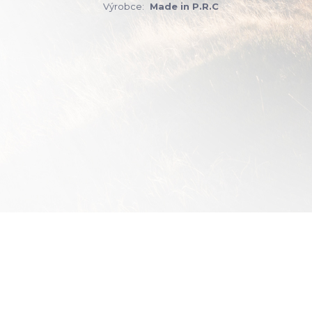
Výrobce:
Made in P.R.C