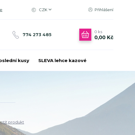
ce
CZK
Přihlášení
0
ks
774 273 485
0,00 Kč
oslední kusy
SLEVA lehce kazové
tit produkt