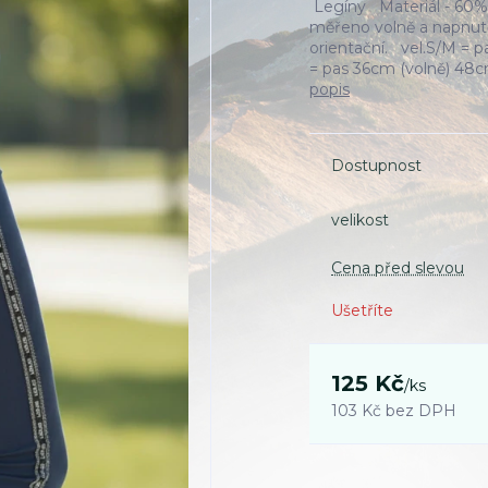
Legíny Materiál - 60% 
měřeno volně a napnutě
orientační. vel.S/M = 
= pas 36cm (volně) 
popis
Dostupnost
velikost
Cena před slevou
Ušetříte
125 Kč
/
ks
103 Kč
bez DPH