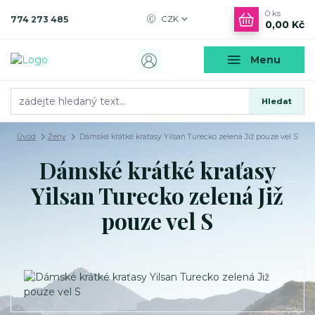
0
ks
774 273 485
CZK
0,00 Kč
Menu
Hledat
Úvod
Ženy
Dámské krátké kraťasy Yilsan Turecko zelená Již pouze vel S
Dámské krátké kraťasy
Yilsan Turecko zelená Již
pouze vel S