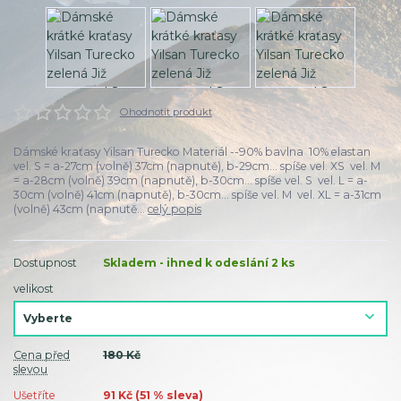
Ohodnotit produkt
Dámské kraťasy Yilsan Turecko Materiál --90% bavlna 10% elastan
vel. S = a-27cm (volně) 37cm (napnutě), b-29cm... spíše vel. XS vel. M
= a-28cm (volně) 39cm (napnutě), b-30cm... spíše vel. S vel. L = a-
30cm (volně) 41cm (napnutě), b-30cm... spíše vel. M vel. XL = a-31cm
(volně) 43cm (napnutě...
celý popis
Dostupnost
Skladem - ihned k odeslání 2 ks
velikost
Cena před
180 Kč
slevou
Ušetříte
91 Kč (
51
% sleva)