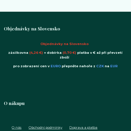
Objednávky na Slovensko
Objednávky na Slovensko
zásilkovna
(4,26 €)
+ dobírka
(0,70 €)
platba v € až při převzetí
zboží
pro zobrazení cen v
EURO
přepněte nahoře z
CZK
na
EUR
O nákupu
O nás
Obchodní podmínky
Doprava a platba