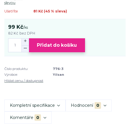
slevou
Ušetříte
81 Kč (
45
% sleva)
99 Kč
/
ks
82 Kč
bez DPH
Přidat do košíku
Číslo produktu:
776-3
Výrobce:
Yilsan
Hlídat cenu / dostupnost
Kompletní specifikace
Hodnocení
0
Komentáře
0