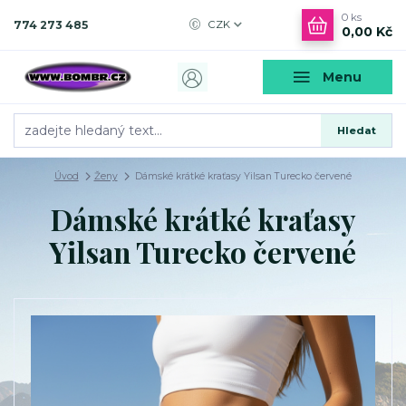
0
ks
774 273 485
CZK
0,00 Kč
Menu
Hledat
Úvod
Ženy
Dámské krátké kraťasy Yilsan Turecko červené
Dámské krátké kraťasy
Yilsan Turecko červené