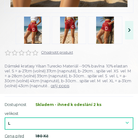
Ohodnotit produkt
Dámské kraťasy Yilsan Turecko Materiál --90% bavlna 10% elastan
vel. S = a-27cm (volně) 37cm (napnutě), b-29cm... spíše vel. XS vel. M
= a-28cm (volně) 39cm (napnutě), b-30cm... spíše vel. S vel. L = a-
30cm (volně) 41cm (napnutě), b-30cm... spíše vel. M vel. XL = a-31cm
(volně) 43cm (napnutě...
celý popis
Dostupnost
Skladem - ihned k odeslání 2 ks
velikost
Cena před
180 Kč