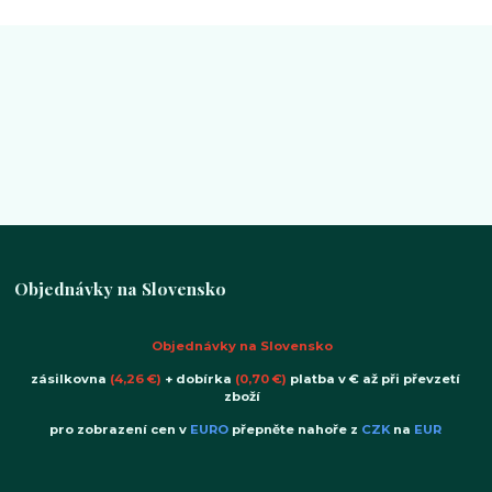
Objednávky na Slovensko
Objednávky na Slovensko
zásilkovna
(4,26 €)
+ dobírka
(0,70 €)
platba v € až při převzetí
zboží
pro zobrazení cen v
EURO
přepněte nahoře z
CZK
na
EUR