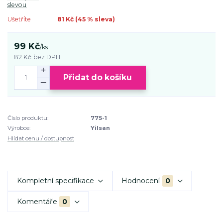
slevou
Ušetříte
81 Kč (
45
% sleva)
99 Kč
/
ks
82 Kč
bez DPH
Přidat do košíku
Číslo produktu:
775-1
Výrobce:
Yilsan
Hlídat cenu / dostupnost
Kompletní specifikace
Hodnocení
0
Komentáře
0