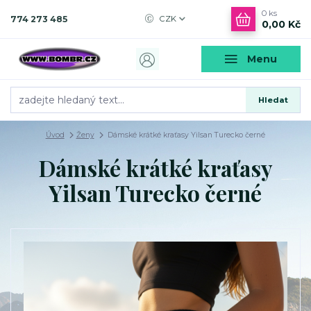
0
ks
774 273 485
CZK
0,00 Kč
Menu
Hledat
Úvod
Ženy
Dámské krátké kraťasy Yilsan Turecko černé
Dámské krátké kraťasy
Yilsan Turecko černé