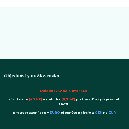
Objednávky na Slovensko
Objednávky na Slovensko
zásilkovna
(4,26 €)
+ dobírka
(0,70 €)
platba v € až při převzetí
zboží
pro zobrazení cen v
EURO
přepněte nahoře z
CZK
na
EUR