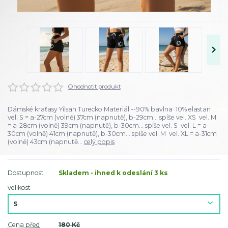
Ohodnotit produkt
Dámské kraťasy Yilsan Turecko Materiál --90% bavlna 10% elastan
vel. S = a-27cm (volně) 37cm (napnutě), b-29cm... spíše vel. XS vel. M
= a-28cm (volně) 39cm (napnutě), b-30cm... spíše vel. S vel. L = a-
30cm (volně) 41cm (napnutě), b-30cm... spíše vel. M vel. XL = a-31cm
(volně) 43cm (napnutě...
celý popis
Dostupnost
Skladem - ihned k odeslání 3 ks
velikost
Cena před
180 Kč