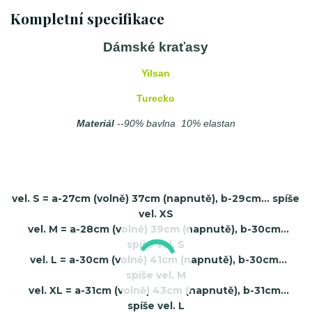
Kompletní specifikace
Dámské kraťasy
Yilsan
Turecko
Materiál
--90% bavlna 10% elastan
vel. S = a-27cm (volně) 37cm (napnutě), b-29cm... spíše
vel. XS
vel. M = a-28cm (volně) 39cm (napnutě), b-30cm...
spíše vel. S
vel. L = a-30cm (volně) 41cm (napnutě), b-30cm...
spíše vel. M
vel. XL = a-31cm (volně) 43cm (napnutě), b-31cm...
spíše vel. L