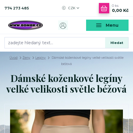
0
ks
774 273 485
CZK
0,00 Kč
Menu
Hledat
Úvod
Ženy
Legíny
Dámské koženkové legíny velké velikosti světle
béžová
Dámské koženkové legíny
velké velikosti světle béžová