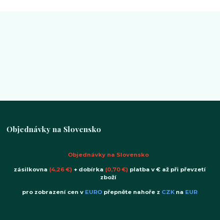
Objednávky na Slovensko
Objednávky na Slovensko
zásilkovna
(4,26 €)
+ dobírka
(0,70 €)
platba v € až při převzetí
zboží
pro zobrazení cen v
EURO
přepněte nahoře z
CZK
na
EUR