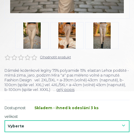
Ohodnotit produkt
Dámské koženkové legíny 75% polyamide 15% elastan Lehce podšitě -
mírná zima, jaro, podzim Míra "a" pas měřeno volně a napnutě.
Fashion Design vel. 2XL/3XL = a-39cm (volně) 43cm (napnutě), b-
100cm (spíše vel. XXL) vel. 4XL/5XL= a-41cm (volně) 45cm (napnutě),
b-100cm (spíše vel. XXXL) ...
celý popis
Dostupnost
Skladem - ihned k odeslání 3 ks
velikost