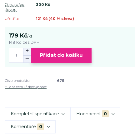
Cena před
300 Kč
slevou
Ušetříte
121 Kč (
40
% sleva)
179 Kč
/
ks
148 Kč
bez DPH
Přidat do košíku
Číslo produktu:
675
Hlídat cenu / dostupnost
Kompletní specifikace
Hodnocení
0
Komentáře
0