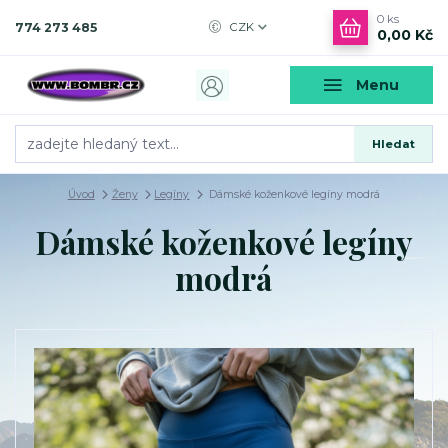
0
ks
774 273 485
CZK
0,00 Kč
Menu
Hledat
Úvod
Ženy
Legíny
Dámské koženkové legíny modrá
Dámské koženkové legíny
modrá