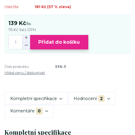
Ušetříte
181 Kč (
57
% sleva)
139 Kč
/
ks
115 Kč
bez DPH
Přidat do košíku
Číslo produktu:
336-3
Hlídat cenu / dostupnost
Kompletní specifikace
Hodnocení
2
Komentáře
0
Kompletní specifikace