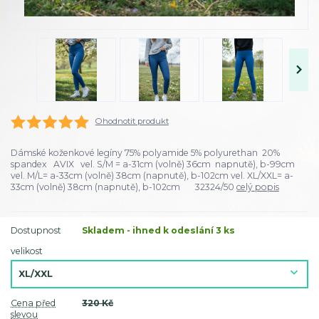
Ohodnotit produkt
Dámské koženkové legíny 75% polyamide 5% polyurethan 20%
spandex AVIX vel. S/M = a-31cm (volně) 36cm napnutě), b-99cm
vel. M/L= a-33cm (volně) 38cm (napnutě), b-102cm vel. XL/XXL= a-
33cm (volně) 38cm (napnutě), b-102cm 32324/50
celý popis
Dostupnost
Skladem - ihned k odeslání 3 ks
velikost
Cena před
320 Kč
slevou