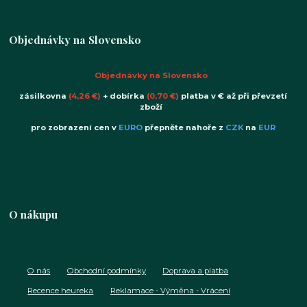
Objednávky na Slovensko
Objednávky na Slovensko
zásilkovna
(4,26 €)
+ dobírka
(0,70 €)
platba v € až při převzetí
zboží
pro zobrazení cen v
EURO
přepněte nahoře z
CZK
na
EUR
O nákupu
O nás
Obchodní podmínky
Doprava a platba
Recence heureka
Reklamace - Výměna - Vrácení