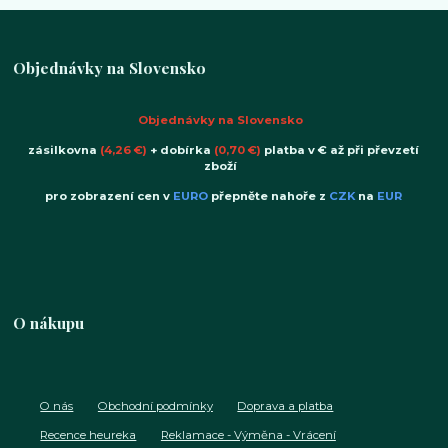
Objednávky na Slovensko
Objednávky na Slovensko
zásilkovna
(4,26 €)
+ dobírka
(0,70 €)
platba v € až při převzetí
zboží
pro zobrazení cen v
EURO
přepněte nahoře z
CZK
na
EUR
O nákupu
O nás
Obchodní podmínky
Doprava a platba
Recence heureka
Reklamace - Výměna - Vrácení