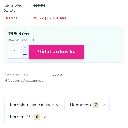
Cena před
450 Kč
slevou
Ušetříte
251 Kč (
56
% sleva)
199 Kč
/
ks
164 Kč
bez DPH
Přidat do košíku
Číslo produktu:
477-2
Hlídat cenu / dostupnost
Kompletní specifikace
Hodnocení
2
Komentáře
0