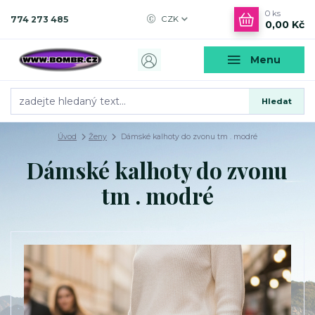
0
ks
774 273 485
CZK
0,00 Kč
Menu
Hledat
Úvod
Ženy
Dámské kalhoty do zvonu tm . modré
Dámské kalhoty do zvonu
tm . modré