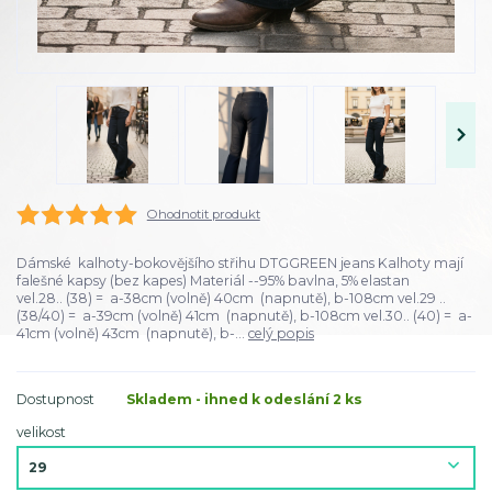
Ohodnotit produkt
Dámské kalhoty-bokovějšího střihu DTGGREEN jeans Kalhoty mají
falešné kapsy (bez kapes) Materiál --95% bavlna, 5% elastan
vel.28.. (38) = a-38cm (volně) 40cm (napnutě), b-108cm vel.29 ..
(38/40) = a-39cm (volně) 41cm (napnutě), b-108cm vel.30.. (40) = a-
41cm (volně) 43cm (napnutě), b-...
celý popis
Dostupnost
Skladem - ihned k odeslání 2 ks
velikost