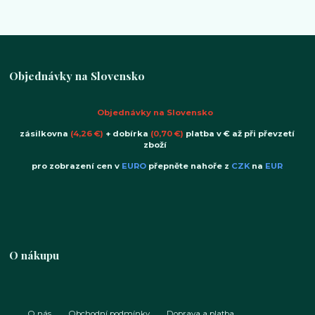
Objednávky na Slovensko
Objednávky na Slovensko
zásilkovna
(4,26 €)
+ dobírka
(0,70 €)
platba v € až při převzetí
zboží
pro zobrazení cen v
EURO
přepněte nahoře z
CZK
na
EUR
O nákupu
O nás
Obchodní podmínky
Doprava a platba