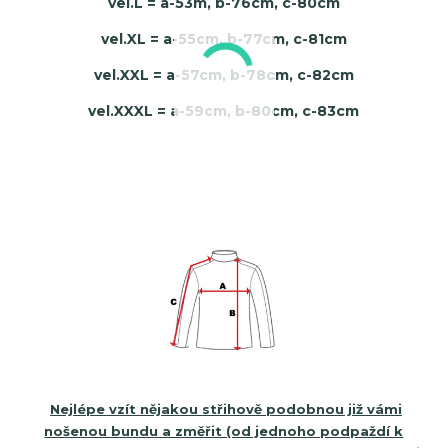
vel.L = a-53m, b-76cm, c-80cm
vel.XL = a-55cm, b-77cm, c-81cm
vel.XXL = a-57cm, b-78cm, c-82cm
vel.XXXL = a-59cm, b-80cm, c-83cm
Nejlépe vzít nějakou střihově podobnou již vámi
nošenou bundu a změřit (od jednoho podpaždí k