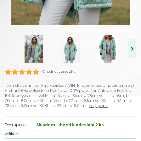
Ohodnotit produkt
Dámská zimní parka s kožíškem VINTE kapuce odepínatelná na zip
Vrchní 100% polyesterb Podšívka 100% polyester Zateplení kožíšek
100% polyester vel.M = a-51cm, b-75cm, c-79cm vel.L = a-53m, b-
76cm, c-80cm vel.XL = a-55cm, b-77cm, c-81cm vel.XXL = a-57cm, b-
78cm, c-82cm vel.XXXL = a-59cm, b-80cm...
celý popis
Dostupnost
Skladem - ihned k odeslání 2 ks
velikost