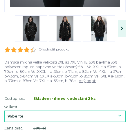
Ohodnotit produkt
Dámská mikina velké velikosti 2XL až 7XL VINTE 65% bavlma 35%
polyester kapuce napevno vnitřek česaný flís Vel.XXL = a-53cm, b-
70cm, c-80cm Vel.XXXL = a-55cm, b-71cm, c-82cm Vel.4XL = a-57cm,
b-73cm, c-84cm Vel.5XL = a-59cm, b-75cm, c-85cm Vel.6XL = a-61cm,
b-77cm, c-87cm Vel.7XL = a-63cm, b-78c...
celý popis
Dostupnost
Skladem - ihned k odeslání 2 ks
velikost
Cena před
500 Kč