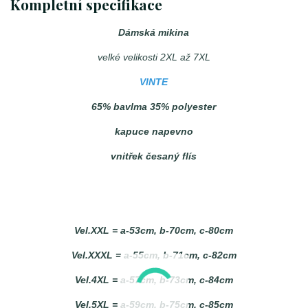
Kompletní specifikace
Dámská mikina
velké velikosti 2XL až 7XL
VINTE
65% bavlma 35% polyester
kapuce napevno
vnitřek česaný flís
Vel.XXL = a-53cm, b-70cm, c-80cm
Vel.XXXL = a-55cm, b-71cm, c-82cm
Vel.4XL = a-57cm, b-73cm, c-84cm
Vel.5XL = a-59cm, b-75cm, c-85cm