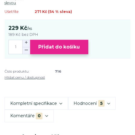
slevou
Ušetříte
271 Kč (
54
% sleva)
229 Kč
/
ks
189 Kč
bez DPH
Přidat do košíku
Číslo produktu:
716
Hlídat cenu / dostupnost
Kompletní specifikace
Hodnocení
5
Komentáře
0