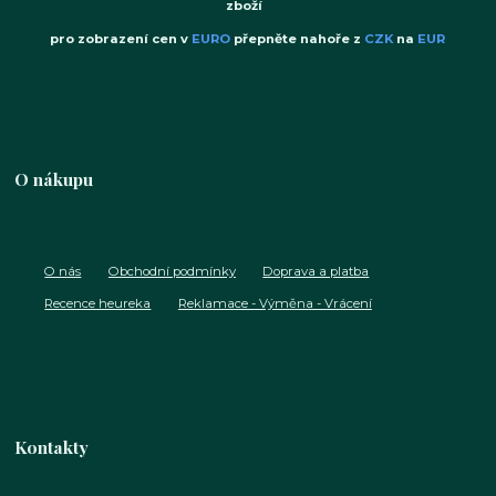
zboží
pro zobrazení cen v
EURO
přepněte nahoře z
CZK
na
EUR
O nákupu
O nás
Obchodní podmínky
Doprava a platba
Recence heureka
Reklamace - Výměna - Vrácení
Kontakty