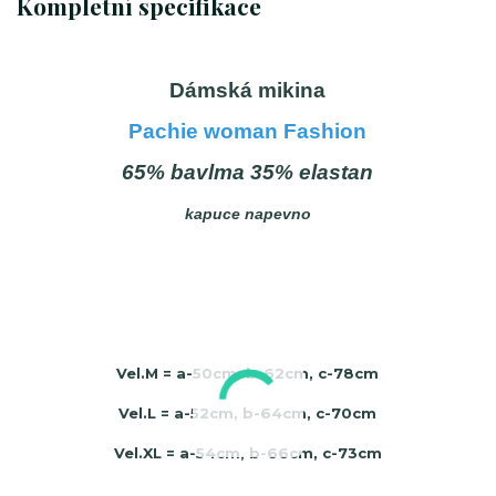
Kompletní specifikace
Dámská mikina
Pachie woman Fashion
65% bavlma 35% elastan
kapuce napevno
Vel.M = a-50cm, b-62cm, c-78cm
Vel.L = a-52cm, b-64cm, c-70cm
Vel.XL = a-54cm, b-66cm, c-73cm