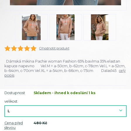
Ohodnotit produkt
Dámská mikina Pachie woman Fashion 65% bavlma 35% elastan
kapuce napevno Vel.M = a-50cm, b-62cm, c-78cm Vel.L = a-52cm,
b-64cm, c-70cm Vel.XL = a-54cm, b-66cm, c-73cm Dalas145
celý
popis
Dostupnost
Skladem - ihned k odeslání 1 ks
velikost
Cena před
480 Kč
slevou