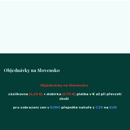
Objednávky na Slovensko
Objednávky na Slovensko
zásilkovna
(4,26 €)
+ dobírka
(0,70 €)
platba v € až při převzetí
zboží
pro zobrazení cen v
EURO
přepněte nahoře z
CZK
na
EUR