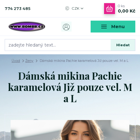
0
ks
774 273 485
CZK
0,00 Kč
Menu
Hledat
Úvod
Ženy
Dámská mikina Pachie karamelová Již pouze vel. M a L
Dámská mikina Pachie
karamelová Již pouze vel. M
a L