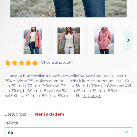
Ohodnotit produkt
Dámská bundomikina s kožíškem velké velikosti 2XL až 6XL VINTE
65% bavlma 35% polyester vnitřek kožíšek kapuce napevno Vel.XXL
= a-53cm, b-77cm, c-80cm Vel.3XL = a-55cm, b-79cm, c-82cm Vel.4XL
= a-57cm, b-80cm, c-84cm Vel.5XL = a-59cm, b-81cm, c-86cm
Vel.6XL = a-61cm, b-82cm, c-87cm N...
celý popis
Dostupnost
Není skladem
velikost