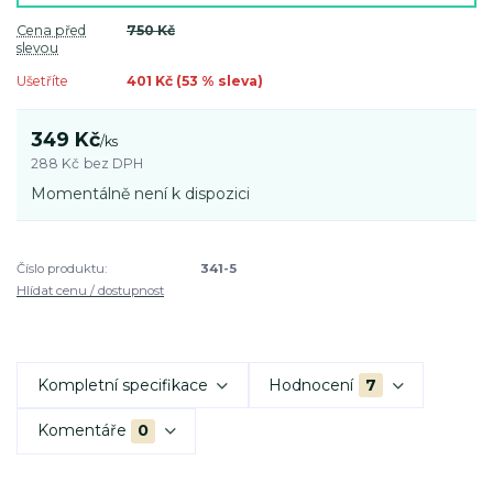
Cena před
750 Kč
slevou
Ušetříte
401 Kč (
53
% sleva)
349 Kč
/
ks
288 Kč
bez DPH
Momentálně není k dispozici
Číslo produktu:
341-5
Hlídat cenu / dostupnost
Kompletní specifikace
Hodnocení
7
Komentáře
0