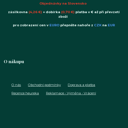
Objednávky na Slovensko
zásilkovna
(4,26 €)
+ dobírka
(0,70 €)
platba v € až při převzetí
zboží
pro zobrazení cen v
EURO
přepněte nahoře z
CZK
na
EUR
O nákupu
O nás
Obchodní podmínky
Doprava a platba
Recence heureka
Reklamace - Výměna - Vrácení