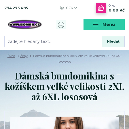
0
ks
774 273 485
CZK
0,00 Kč
Menu
Hledat
Úvod
Ženy
Dámská bundomikina s kožíškem velké velikosti 2XL až 6XL
lososová
Dámská bundomikina s
kožíškem velké velikosti 2XL
až 6XL lososová