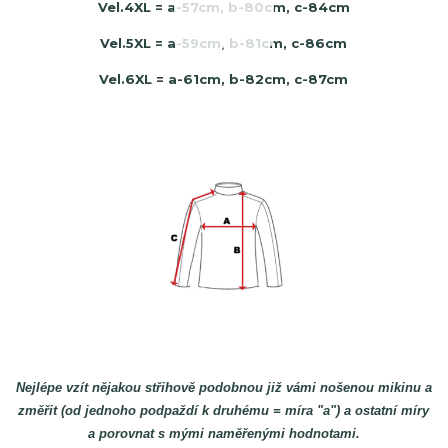
Vel.4XL = a-57cm, b-80cm, c-84cm
Vel.5XL = a-59cm, b-81cm, c-86cm
Vel.6XL = a-61cm, b-82cm, c-87cm
Nejlépe vzít nějakou střihově podobnou již vámi nošenou mikinu a
změřit (od jednoho podpaždí k druhému = míra "a") a ostatní míry
a porovnat s mými naměřenými hodnotami.