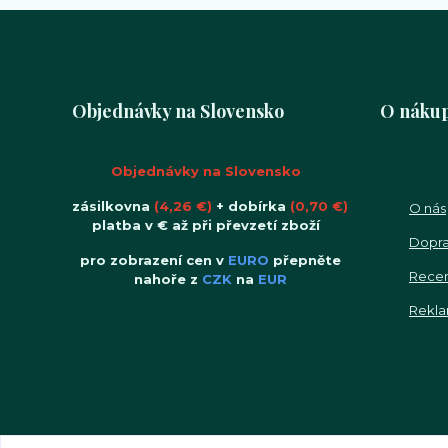
Objednávky na Slovensko
O náku
Objednávky na Slovensko
zásilkovna
(4,26 €)
+ dobírka
(0,70 €)
O nás
platba v € až při převzetí zboží
Dopra
pro zobrazení cen v
EURO
přepněte
Rece
nahoře z
CZK
na
EUR
Rekla