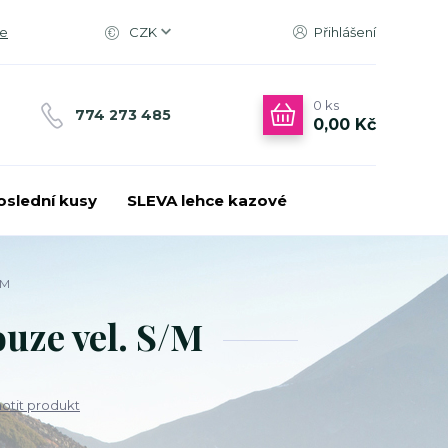
ce
CZK
Přihlášení
0
ks
774 273 485
0,00 Kč
oslední kusy
SLEVA lehce kazové
/M
ouze vel. S/M
tit produkt