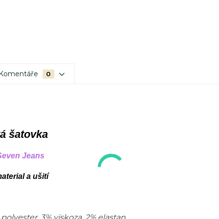
Komentáře
0
vá šatovka
 Seven Jeans
terial a ušití
polyester, 3% viskoza, 2% elastan