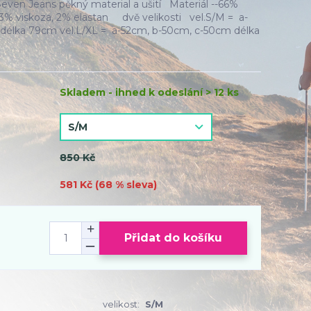
Seven Jeans pěkný material a ušití Materiál --66%
, 3% viskoza, 2% elastan dvě velikosti vel.S/M = a-
délka 79cm vel.L/XL = a-52cm, b-50cm, c-50cm délka
Skladem - ihned k odeslání > 12 ks
850 Kč
581 Kč (
68
% sleva)
Přidat do košíku
velikost:
S/M