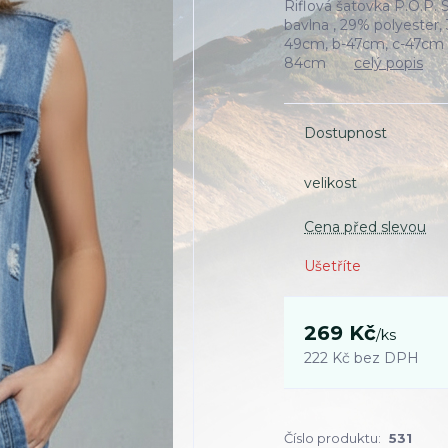
Riflová šatovka P.O.P. 
bavlna , 29% polyester
49cm, b-47cm, c-47cm 
84cm
celý popis
Dostupnost
velikost
Cena před slevou
Ušetříte
269 Kč
/
ks
222 Kč
bez DPH
Číslo produktu:
531