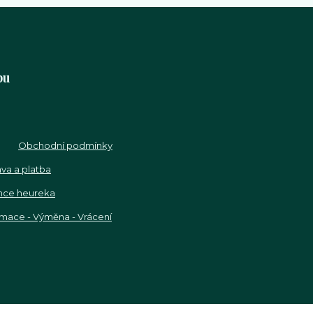
pu
Obchodní podmínky
va a platba
nce heureka
mace - Výměna - Vrácení