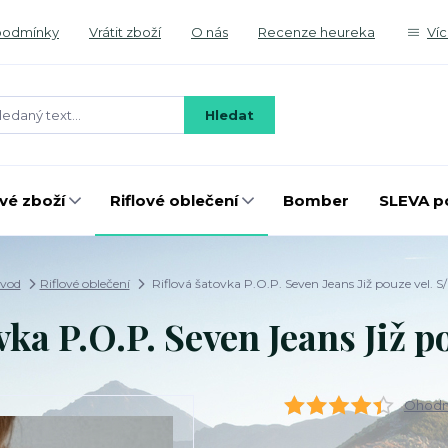
podmínky
Vrátit zboží
O nás
Recenze heureka
Ví
Hledat
é zboží
Riflové oblečení
Bomber
SLEVA p
vod
Riflové oblečení
Riflová šatovka P.O.P. Seven Jeans Již pouze vel. S
vka P.O.P. Seven Jeans Již p
Ohodno