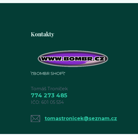
Kontakty
\"BOMBR SHOP\"
Tomáš Troníček
774 273 485
IČO: 601 05 534
tomastronicek@seznam.cz