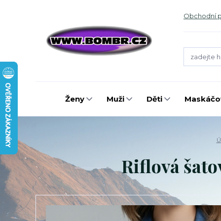
Obchodní 
Ženy
Muži
Děti
Maskáčov
Ú
Riflová šato