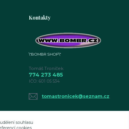
Kontakty
\"BOMBR SHOP\"
Tomáš Troníček
774 273 485
IČO: 601 05 534
tomastronicek@seznam.cz
 udělení souhlasu
eferencí cookies