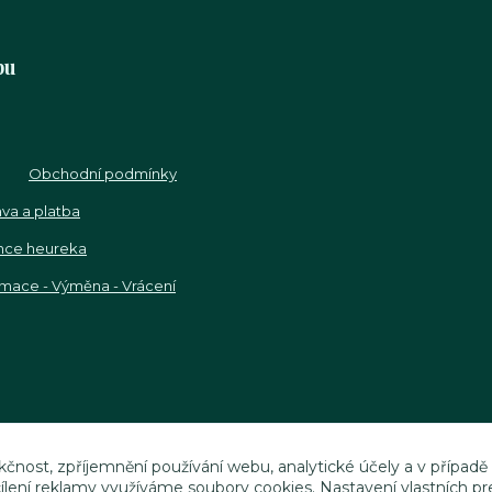
pu
Obchodní podmínky
va a platba
nce heureka
mace - Výměna - Vrácení
kčnost, zpříjemnění používání webu, analytické účely a v případě
cílení reklamy využíváme soubory cookies. Nastavení vlastních pr