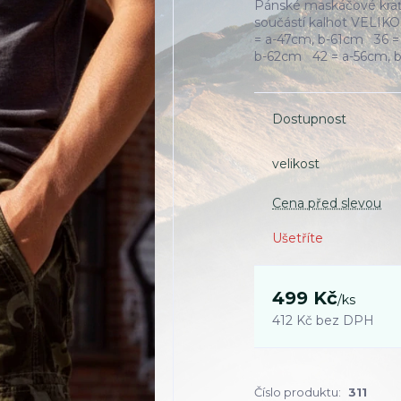
Pánské maskáčové krať
součástí kalhot VELIK
= a-47cm, b-61cm 36 =
b-62cm 42 = a-56cm
Dostupnost
velikost
Cena před slevou
Ušetříte
499 Kč
/
ks
412 Kč
bez DPH
Číslo produktu:
311