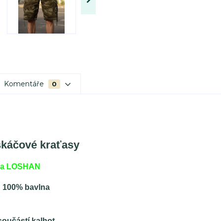
Komentáře
0
káčové kraťasy
ka LOSHAN
: 100% bavlna
součástí kalhot