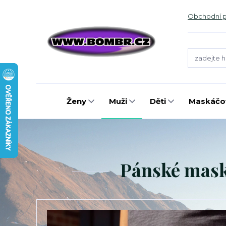
Obchodní 
Ženy
Muži
Děti
Maskáčov
Pánské mask