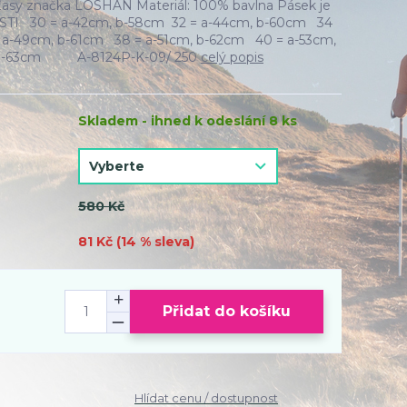
asy značka LOSHAN Materiál: 100% bavlna Pásek je
OSTI 30 = a-42cm, b-58cm 32 = a-44cm, b-60cm 34
 a-49cm, b-61cm 38 = a-51cm, b-62cm 40 = a-53cm,
, b-63cm A-8124P-K-09/ 250
celý popis
Skladem - ihned k odeslání 8 ks
580 Kč
81 Kč (
14
% sleva)
Přidat do košíku
Hlídat cenu / dostupnost