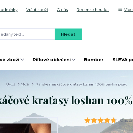
podmínky
Vrátit zboží
O nás
Recenze heurka
Více
Hledat
é zboží
Riflové oblečení
Bomber
SLEVA p
Úvod
Muži
Pánské maskáčové kraťasy loshan 100% bavlna písek
áčové kraťasy loshan 100% 
Ohodno