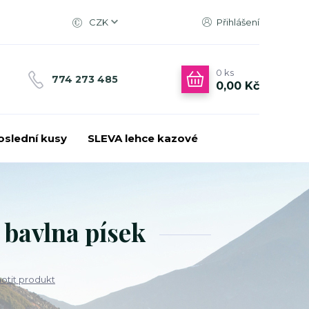
CZK
Přihlášení
0
ks
774 273 485
0,00 Kč
oslední kusy
SLEVA lehce kazové
bavlna písek
tit produkt