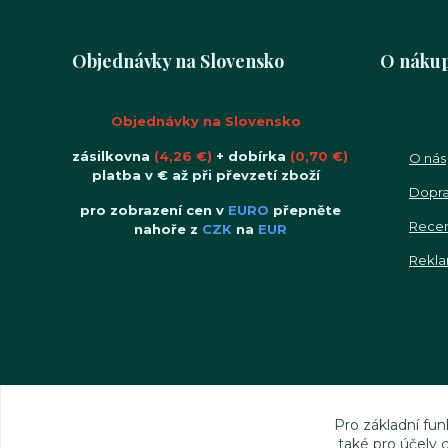
Objednávky na Slovensko
O náku
Objednávky na Slovensko
zásilkovna
(4,26 €)
+ dobírka
(0,70 €)
O nás
platba v € až při převzetí zboží
Dopra
pro zobrazení cen v
EURO
přepněte
Rece
nahoře z
CZK
na
EUR
Rekla
Pro základní fun
také pro účely 