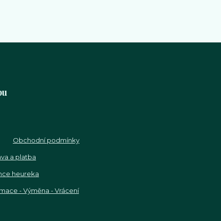
pu
Obchodní podmínky
va a platba
nce heureka
mace - Výměna - Vrácení