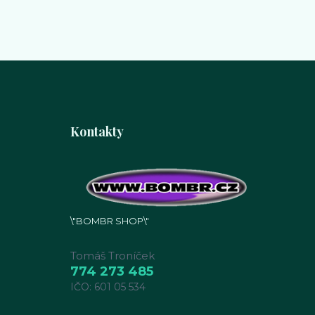
Kontakty
\"BOMBR SHOP\"
Tomáš Troníček
774 273 485
IČO: 601 05 534