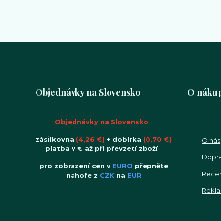
Objednávky na Slovensko
O náku
Objednávky na Slovensko
zásilkovna
(4,26 €)
+ dobírka
(0,70 €)
O nás
platba v € až při převzetí zboží
Dopra
pro zobrazení cen v
EURO
přepněte
Rece
nahoře z
CZK
na
EUR
Rekla