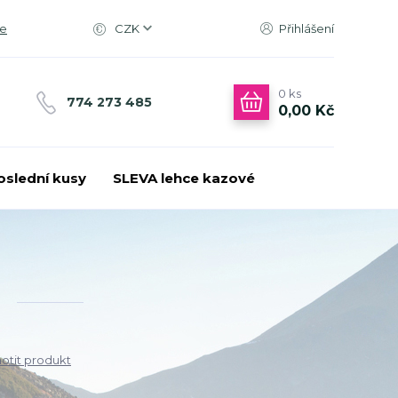
ce
CZK
Přihlášení
0
ks
774 273 485
0,00 Kč
oslední kusy
SLEVA lehce kazové
tit produkt