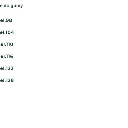
se do gumy
el.98
el.104
el.110
el.116
el.122
el.128