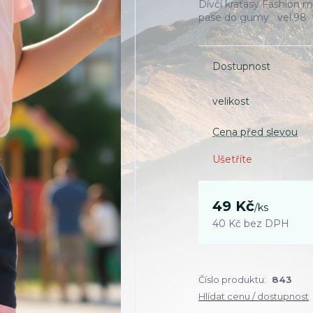
Dívčí kraťasy Fashion m
pase do gumy vel.98 v
Dostupnost
velikost
Cena před slevou
Ušetříte
49 Kč
/
ks
40 Kč
bez DPH
Číslo produktu:
843
Hlídat cenu / dostupnost