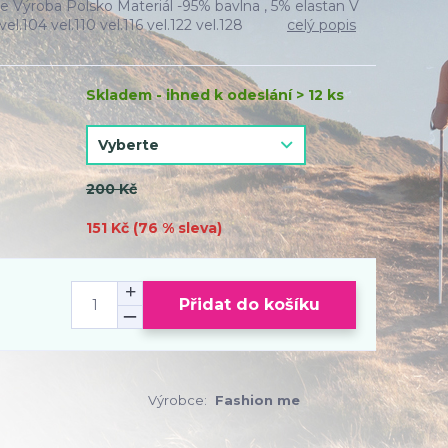
e Výroba Polsko Materiál -95% bavlna , 5% elastan V
el.104 vel.110 vel.116 vel.122 vel.128
celý popis
Skladem - ihned k odeslání > 12 ks
200 Kč
151 Kč (
76
% sleva)
Přidat do košíku
Výrobce:
Fashion me