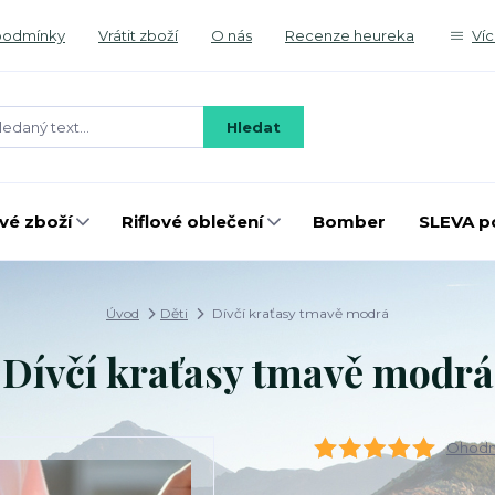
podmínky
Vrátit zboží
O nás
Recenze heureka
Ví
Hledat
é zboží
Riflové oblečení
Bomber
SLEVA p
Úvod
Děti
Dívčí kraťasy tmavě modrá
Dívčí kraťasy tmavě modrá
Ohodno