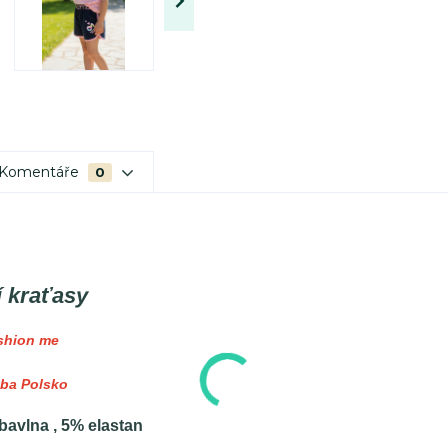
Komentáře
0
í kraťasy
shion me
ba Polsko
bavlna , 5% elastan